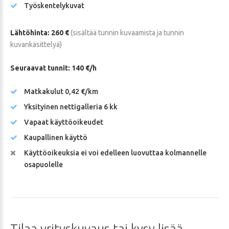
Työskentelykuvat
Lähtöhinta: 260 €
(sisältää tunnin kuvaamista ja tunnin
kuvankäsittelyä)
Seuraavat tunnit: 140 €/h
Matkakulut 0,42 €/km
Yksityinen nettigalleria 6 kk
Vapaat käyttöoikeudet
Kaupallinen käyttö
Käyttöoikeuksia ei voi edelleen luovuttaa kolmannelle
osapuolelle
Tilaa
yrityskuvaus
tai
kysy
lisää