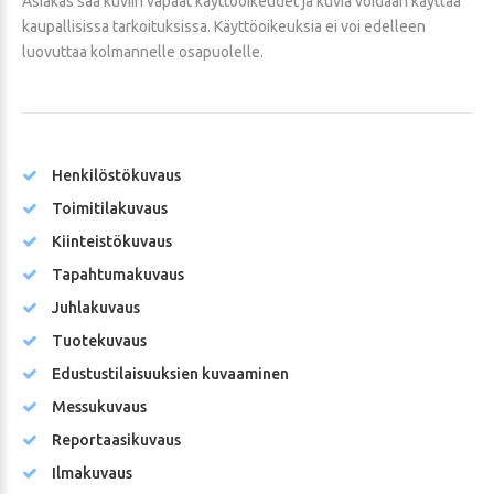
Asiakas saa kuviin vapaat käyttöoikeudet ja kuvia voidaan käyttää
kaupallisissa tarkoituksissa. Käyttöoikeuksia ei voi edelleen
luovuttaa kolmannelle osapuolelle.
Henkilöstökuvaus
Toimitilakuvaus
Kiinteistökuvaus
Tapahtumakuvaus
Juhlakuvaus
Tuotekuvaus
Edustustilaisuuksien kuvaaminen
Messukuvaus
Reportaasikuvaus
Ilmakuvaus