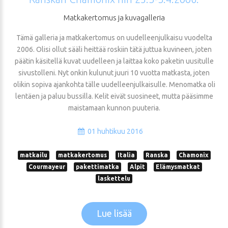
Matkakertomus
ja
kuvagalleria
Tämä galleria ja matkakertomus on uudelleenjulkaisu vuodelta
2006. Olisi ollut sääli heittää roskiin tätä juttua kuvineen, joten
päätin käsitellä kuvat uudelleen ja laittaa koko paketin uusitulle
sivustolleni. Nyt onkin kulunut juuri 10 vuotta matkasta, joten
olikin sopiva ajankohta tälle uudelleenjulkaisulle. Menomatka oli
lentäen ja paluu bussilla. Kelit eivät suosineet, mutta pääsimme
maistamaan kunnon puuteria.
01 huhtikuu 2016
matkailu
matkakertomus
Italia
Ranska
Chamonix
Courmayeur
pakettimatka
Alpit
Elämysmatkat
laskettelu
Lue lisää