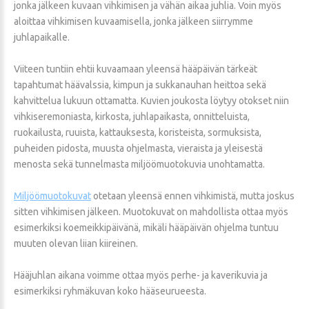
jonka jälkeen kuvaan vihkimisen ja vähän aikaa juhlia. Voin myös
aloittaa vihkimisen kuvaamisella, jonka jälkeen siirrymme
juhlapaikalle.
Viiteen tuntiin ehtii kuvaamaan yleensä hääpäivän tärkeät
tapahtumat häävalssia, kimpun ja sukkanauhan heittoa sekä
kahvittelua lukuun ottamatta. Kuvien joukosta löytyy otokset niin
vihkiseremoniasta, kirkosta, juhlapaikasta, onnitteluista,
ruokailusta, ruuista, kattauksesta, koristeista, sormuksista,
puheiden pidosta, muusta ohjelmasta, vieraista ja yleisestä
menosta sekä tunnelmasta miljöömuotokuvia unohtamatta.
Miljöömuotokuvat
otetaan yleensä ennen vihkimistä, mutta joskus
sitten vihkimisen jälkeen. Muotokuvat on mahdollista ottaa myös
esimerkiksi koemeikkipäivänä, mikäli hääpäivän ohjelma tuntuu
muuten olevan liian kiireinen.
Hääjuhlan aikana voimme ottaa myös perhe- ja kaverikuvia ja
esimerkiksi ryhmäkuvan koko hääseurueesta.