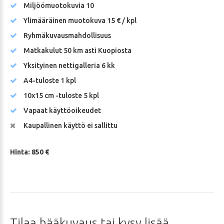
Miljöömuotokuvia 10
Ylimääräinen muotokuva 15 € / kpl
Ryhmäkuvausmahdollisuus
Matkakulut 50 km asti Kuopiosta
Yksityinen nettigalleria 6 kk
A4-tuloste 1 kpl
10x15 cm -tuloste 5 kpl
Vapaat käyttöoikeudet
Kaupallinen käyttö ei sallittu
Hinta: 850 €
Tilaa
hääkuvaus
tai
kysy
lisää