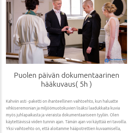
Puolen
päivän
dokumentaarinen
hääkuvaus(
5h
)
Kahviin asti -paketti on ihanteellinen vaihtoehto, kun haluatte
vihkiseremonian ja miljöömuotokuvien lisäksi laadukkaita kuvia
myös juhlapaikasta ja vieraista dokumentaariseen tyyliin. Olen
käytettävissä viiden tunnin ajan. Tämän ajan voi käyttää eri tavoilla.
Yksi vaihtoehto on, että aloitamme hääpotrettien kuvaamisella,