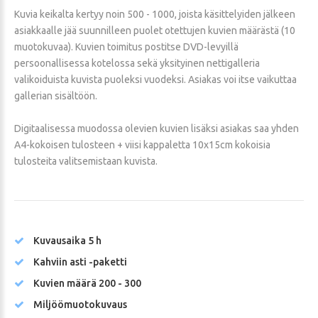
Kuvia keikalta kertyy noin 500 - 1000, joista käsittelyiden jälkeen
asiakkaalle jää suunnilleen puolet otettujen kuvien määrästä (10
muotokuvaa). Kuvien toimitus postitse DVD-levyillä
persoonallisessa kotelossa sekä yksityinen nettigalleria
valikoiduista kuvista puoleksi vuodeksi. Asiakas voi itse vaikuttaa
gallerian sisältöön.
Digitaalisessa muodossa olevien kuvien lisäksi asiakas saa yhden
A4-kokoisen tulosteen + viisi kappaletta 10x15cm kokoisia
tulosteita valitsemistaan kuvista.
Kuvausaika 5 h
Kahviin asti -paketti
Kuvien määrä 200 - 300
Miljöömuotokuvaus