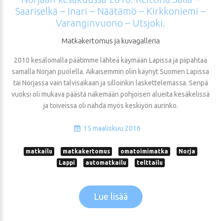
Saariselkä
–
Inari
–
Näätämö
–
Kirkkoniemi
–
Varanginvuono
–
Utsjoki.
Matkakertomus
ja
kuvagalleria
2010 kesälomalla päätimme lähteä käymään Lapissa ja piipahtaa
samalla Norjan puolella. Aikaisemmin olin käynyt Suomen Lapissa
tai Norjassa vain talvisaikaan ja silloinkin laskettelemassa. Senpä
vuoksi oli mukava päästä näkemään pohjoisen alueita kesäkelissä
ja toiveissa oli nähdä myös keskiyön aurinko.
15 maaliskuu 2016
matkailu
matkakertomus
omatoimimatka
Norja
Lappi
automatkailu
telttailu
Lue lisää