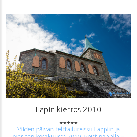
Lapin
kierros
2010
Viiden
päivän
telttailureissu
Lappiin
ja
Norjaan
kesäkuussa
2010.
Reittinä
Salla
–