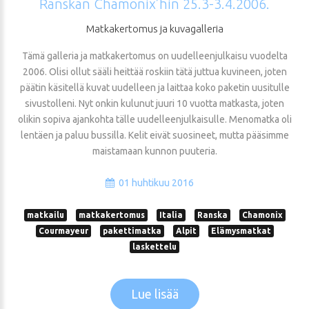
Ranskan
Chamonix’hin
25.3-3.4.2006.
Matkakertomus
ja
kuvagalleria
Tämä galleria ja matkakertomus on uudelleenjulkaisu vuodelta
2006. Olisi ollut sääli heittää roskiin tätä juttua kuvineen, joten
päätin käsitellä kuvat uudelleen ja laittaa koko paketin uusitulle
sivustolleni. Nyt onkin kulunut juuri 10 vuotta matkasta, joten
olikin sopiva ajankohta tälle uudelleenjulkaisulle. Menomatka oli
lentäen ja paluu bussilla. Kelit eivät suosineet, mutta pääsimme
maistamaan kunnon puuteria.
01 huhtikuu 2016
matkailu
matkakertomus
Italia
Ranska
Chamonix
Courmayeur
pakettimatka
Alpit
Elämysmatkat
laskettelu
Lue lisää