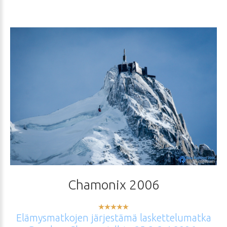
Chamonix
2006
Käyttäjän
Elämysmatkojen
järjestämä
laskettelumatka
arvio:
5
/
5