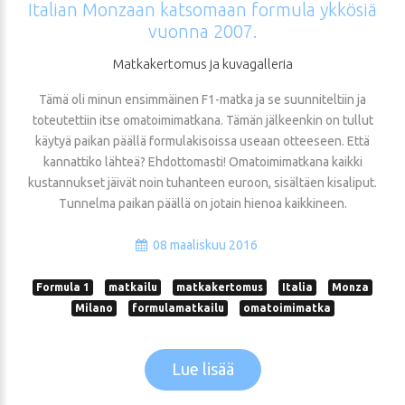
Italian
Monzaan
katsomaan
formula
ykkösiä
vuonna
2007.
Matkakertomus
ja
kuvagalleria
Tämä oli minun ensimmäinen F1-matka ja se suunniteltiin ja
toteutettiin itse omatoimimatkana. Tämän jälkeenkin on tullut
käytyä paikan päällä formulakisoissa useaan otteeseen. Että
kannattiko lähteä? Ehdottomasti! Omatoimimatkana kaikki
kustannukset jäivät noin tuhanteen euroon, sisältäen kisaliput.
Tunnelma paikan päällä on jotain hienoa kaikkineen.
08 maaliskuu 2016
Formula 1
matkailu
matkakertomus
Italia
Monza
Milano
formulamatkailu
omatoimimatka
Lue lisää