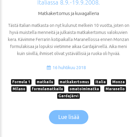
Italiassa
8.9.-19.9.2008.
Matkakertomus
ja
kuvagalleria
Tästä Italian matkasta on nyt kulunut melkein 10 vuotta, joten on
hyvä muistella menneitä ja julkaista matkakertomus valokuvien
kera. Kävimme Ferrarin kotipaikalla Maranellossa ennen Monzan
formulakisaa ja lopuksi vietimme aikaa Gardajärvellä. Aika meni
kuin siivillä, ihmiset olivat ystävällisiä ja ruoka oli hyvää.
16 huhtikuu 2018
Formula 1
matkailu
matkakertomus
Italia
Monza
Milano
formulamatkailu
omatoimimatka
Maranello
Gardajärvi
Lue lisää