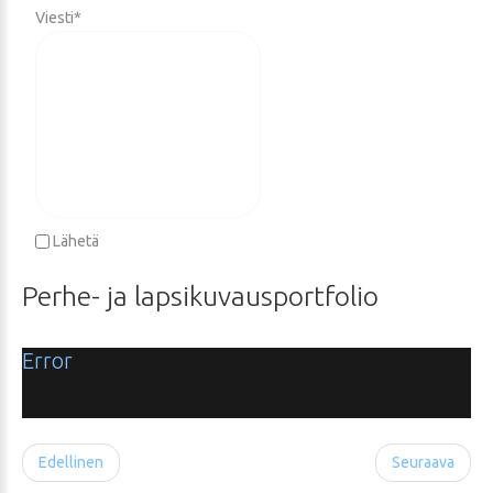
Viesti
*
Lähetä
Perhe-
ja
lapsikuvausportfolio
Error
Edellinen
Seuraava