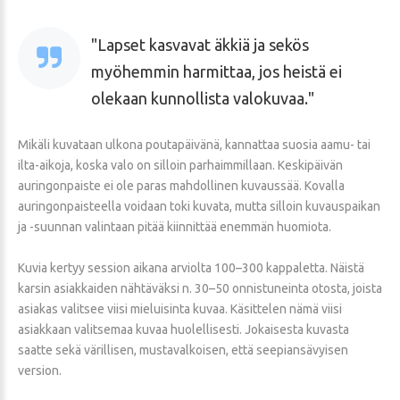
Lapset kasvavat äkkiä ja sekös
myöhemmin harmittaa, jos heistä ei
olekaan kunnollista valokuvaa.
Mikäli kuvataan ulkona poutapäivänä, kannattaa suosia aamu- tai
ilta-aikoja, koska valo on silloin parhaimmillaan. Keskipäivän
auringonpaiste ei ole paras mahdollinen kuvaussää. Kovalla
auringonpaisteella voidaan toki kuvata, mutta silloin kuvauspaikan
ja -suunnan valintaan pitää kiinnittää enemmän huomiota.
Kuvia kertyy session aikana arviolta 100–300 kappaletta. Näistä
karsin asiakkaiden nähtäväksi n. 30–50 onnistuneinta otosta, joista
asiakas valitsee viisi mieluisinta kuvaa. Käsittelen nämä viisi
asiakkaan valitsemaa kuvaa huolellisesti. Jokaisesta kuvasta
saatte sekä värillisen, mustavalkoisen, että seepiansävyisen
version.