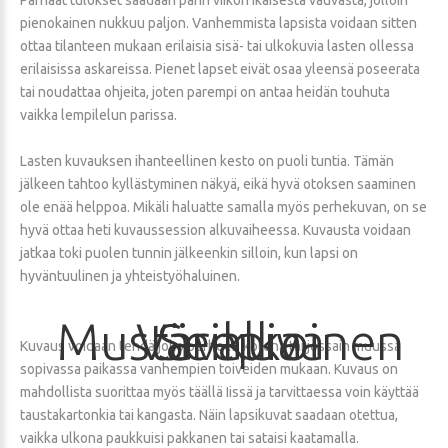
Parhaat tulokset saadaan parin viikon ikäisestä vauvasta, jolloin
pienokainen nukkuu paljon. Vanhemmista lapsista voidaan sitten
ottaa tilanteen mukaan erilaisia sisä- tai ulkokuvia lasten ollessa
erilaisissa askareissa. Pienet lapset eivät osaa yleensä poseerata
tai noudattaa ohjeita, joten parempi on antaa heidän touhuta
vaikka lempilelun parissa.
Lasten kuvauksen ihanteellinen kesto on puoli tuntia. Tämän
jälkeen tahtoo kyllästyminen näkyä, eikä hyvä otoksen saaminen
ole enää helppoa. Mikäli haluatte samalla myös perhekuvan, on se
hyvä ottaa heti kuvaussession alkuvaiheessa. Kuvausta voidaan
jatkaa toki puolen tunnin jälkeenkin silloin, kun lapsi on
hyväntuulinen ja yhteistyöhaluinen.
Mustavalkoinen
Värikuva
Seepia
Kuvaus voidaan tehdä joko perheen kotona tai jossain muussa
sopivassa paikassa vanhempien toiveiden mukaan. Kuvaus on
mahdollista suorittaa myös täällä Iissä ja tarvittaessa voin käyttää
taustakartonkia tai kangasta. Näin lapsikuvat saadaan otettua,
vaikka ulkona paukkuisi pakkanen tai sataisi kaatamalla.