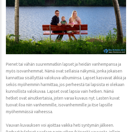
Pienet tai vähän suuremmatkin lapset ja heidän vanhempansa ja
myös isovanhemmat. Nämä ovat sellaisia näkymiä, jonka jokaisen
kannattaa sisällyttää valokuva-albumiinsa. Lapset kasvavat äkkiä ja
sekös myöhemmin harmittaa, jos perheestä tai lapsista ei olekaan
kunnollista valokuvaa. Lapset ovat lapsia vain hetken. Nämä
hetket ovat ainutkertaisia, joten varaa kuvaus nyt. Lasten kuvat
tuovat iloa niin vanhemmille, isovanhemmille ja itse lapsille
myöhemmässä vaiheessa.
Vauvan kuvauksen voi ajoittaa vaikka heti syntymän jälkeen.