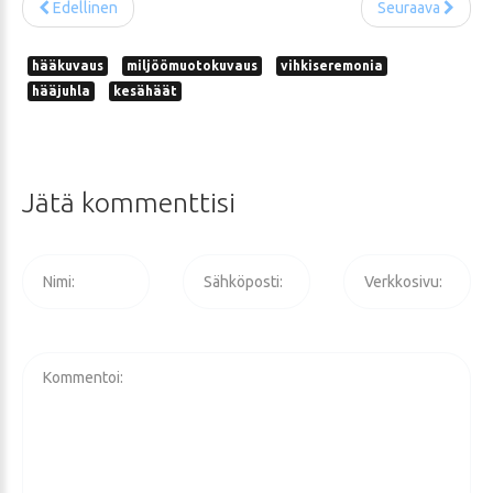
Edellinen
Seuraava
hääkuvaus
miljöömuotokuvaus
vihkiseremonia
hääjuhla
kesähäät
Jätä
kommenttisi