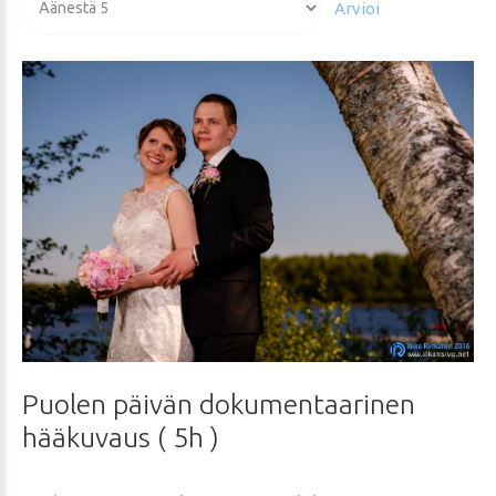
arvioida
Puolen
päivän
dokumentaarinen
hääkuvaus
(
5h
)