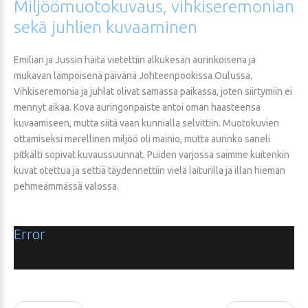
Miljöömuotokuvaus,
vihkiseremonian
sekä
juhlien
kuvaaminen
Emilian ja Jussin häitä vietettiin alkukesän aurinkoisena ja
mukavan lämpöisenä päivänä Johteenpookissa Oulussa.
Vihkiseremonia ja juhlat olivat samassa paikassa, joten siirtymiin ei
mennyt aikaa. Kova auringonpaiste antoi oman haasteensa
kuvaamiseen, mutta siitä vaan kunnialla selvittiin. Muotokuvien
ottamiseksi merellinen miljöö oli mainio, mutta aurinko saneli
pitkälti sopivat kuvaussuunnat. Puiden varjossa saimme kuitenkin
kuvat otettua ja settiä täydennettiin vielä laiturilla ja illan hieman
pehmeämmässä valossa.
Error