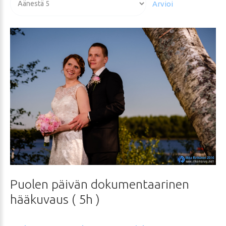
arvioida
Puolen
päivän
dokumentaarinen
hääkuvaus
(
5h
)