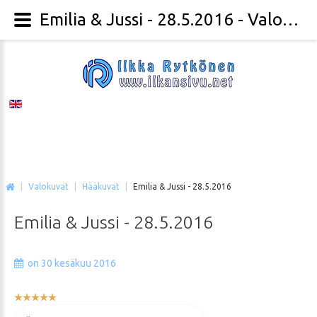
Emilia & Jussi - 28.5.2016 - Valokuvaaja Ilkka Rytkönen
|
Valokuvat
|
Hääkuvat
|
Emilia & Jussi - 28.5.2016
Emilia
&
Jussi
-
28.5.2016
on 30 kesäkuu 2016
Käyttäjän
arvio:
Voit
5
/
5