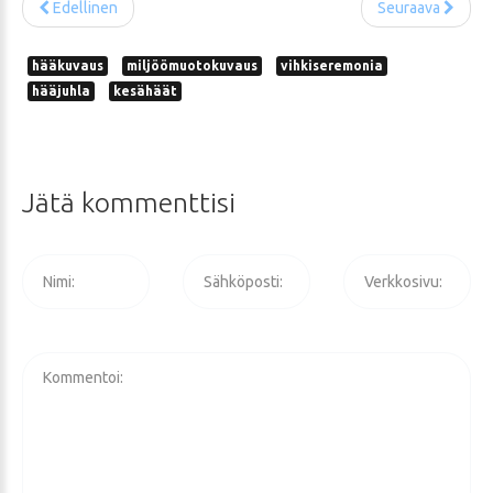
Edellinen
Seuraava
hääkuvaus
miljöömuotokuvaus
vihkiseremonia
hääjuhla
kesähäät
Jätä
kommenttisi