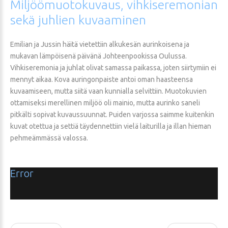
Miljöömuotokuvaus,
vihkiseremonian
sekä
juhlien
kuvaaminen
Emilian ja Jussin häitä vietettiin alkukesän aurinkoisena ja
mukavan lämpöisenä päivänä Johteenpookissa Oulussa.
Vihkiseremonia ja juhlat olivat samassa paikassa, joten siirtymiin ei
mennyt aikaa. Kova auringonpaiste antoi oman haasteensa
kuvaamiseen, mutta siitä vaan kunnialla selvittiin. Muotokuvien
ottamiseksi merellinen miljöö oli mainio, mutta aurinko saneli
pitkälti sopivat kuvaussuunnat. Puiden varjossa saimme kuitenkin
kuvat otettua ja settiä täydennettiin vielä laiturilla ja illan hieman
pehmeämmässä valossa.
Error