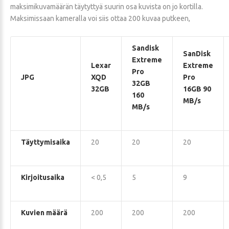
maksimikuvamäärän täytyttyä suurin osa kuvista on jo kortilla.
Maksimissaan kameralla voi siis ottaa 200 kuvaa putkeen,
Sandisk
SanDisk
Extreme
Lexar
Extreme
Pro
JPG
XQD
Pro
32GB
32GB
16GB 90
160
MB/s
MB/s
Täyttymisaika
20
20
20
Kirjoitusaika
< 0,5
5
9
Kuvien määrä
200
200
200