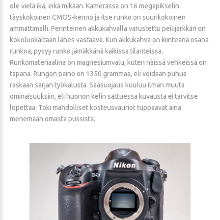
ole vielä ikä, eikä mikään. Kamerassa on 16 megapikselin
täyskokoinen CMOS-kenno ja itse runko on suurikokoinen
ammattimalli. Perinteinen akkukahvalla varustettu peilijärkkäri on
kokoluokaltaan lähes vastaava. Kun akkukahva on kiinteänä osana
runkoa, pysyy runko jämäkkänä kaikissa tilanteissa.
Runkomateriaalina on magnesiumvalu, kuten näissä vehkeissä on
tapana. Rungon paino on 1350 grammaa, eli voidaan puhua
raskaan sarjan työkalusta. Sääsuojaus kuuluu ilman muuta
ominaisuuksiin, eli huonon kelin sattuessa kuvausta ei tarvitse
lopettaa. Toki mahdolliset kosteusvauriot tuppaavat aina
menemään omasta pussista.