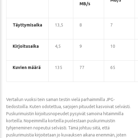
MB/s
MB/s
Täyttymisaika
13,5
8
7
Kirjoitusaika
4,5
9
10
Kuvien määrä
135
77
65
Vertailun vuoksi tein saman testin vielä parhaimmilla JPG-
tiedostoilla. Kuten odotettua, sarjojen pituudet kasvoivat selvästi.
Puskurimuistin kirjoitusnopeudet pysyivät samoina hitaimmilla
korteilla. Nopeimmilla korteilla puolestaan puskurimuistin
tyhjeneminen nopeutui selvästi. Tämä johtuu siitä, että
puskurimuistia kirjoitetaan jo kuvauksen aikana enemmän, joten