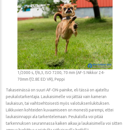
1/2000 s, f/6,3, ISO 7200, 70 mm (AF-S Nikkor 24-
70mm f/2.8E ED VR), Peppi
Takaseinässä on suuri AF-ON-painike, eli tässä on ajateltu
peukalotarkentajia. Laukaisimelle voi jättää vain kameran
laukaisun, tai vaihtoehtoisesti myös valotuksenlukituksen.
Liikkuvien kohteiden kuvaamiseen on monesti parempi, ettei
laukaisinnappi ala tarkentelemaan. Peukalolla voi pitää
tarkennuksen seurannassa kaiken aikaa ja laukaisimella voi sitten
ampua harkittua sarjatulta ratkaisevilla hetkillä.