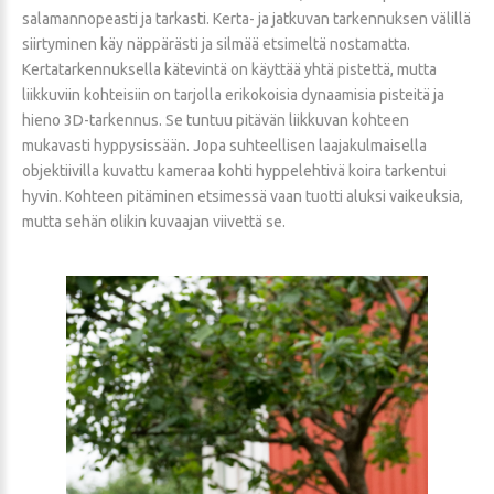
salamannopeasti ja tarkasti. Kerta- ja jatkuvan tarkennuksen välillä
siirtyminen käy näppärästi ja silmää etsimeltä nostamatta.
Kertatarkennuksella kätevintä on käyttää yhtä pistettä, mutta
liikkuviin kohteisiin on tarjolla erikokoisia dynaamisia pisteitä ja
hieno 3D-tarkennus. Se tuntuu pitävän liikkuvan kohteen
mukavasti hyppysissään. Jopa suhteellisen laajakulmaisella
objektiivilla kuvattu kameraa kohti hyppelehtivä koira tarkentui
hyvin. Kohteen pitäminen etsimessä vaan tuotti aluksi vaikeuksia,
mutta sehän olikin kuvaajan viivettä se.