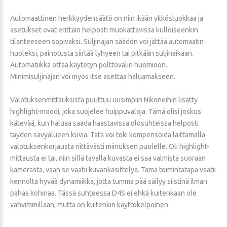
Automaattinen herkkyydensäätö on niin ikään ykkösluokkaa ja
asetukset ovat erittäin helposti muokattavissa kulloiseenkin
tilanteeseen sopivaksi. Suljinajan säädön voi jättää automaatin
huoleksi, painotusta siirtää lyhyeen tai pitkään suljinaikaan.
Automatiikka ottaa käytetyn polttovälin huomioon.
Minimisuljinajan voi myös itse asettaa haluamakseen.
Valotuksenmittauksista puuttuu uusimpiin Nikoneihin lisätty
highlight-moodi, joka suojelee huippuvaloja. Tämä olisi joskus
kätevää, kun haluaa saada haastavissa olosuhteissa helposti
täyden sävyalueen kuvia. Tätä voi toki kompensoida laittamalla
valotuksenkorjausta riittävästi miinuksen puolelle. Oli highlight-
mittausta ei tai, niin sillä tavalla kuvasta ei saa valmista suoraan
kamerasta, vaan se vaatii kuvankäsittelyä. Tämä toimintatapa vaatii
kennolta hyvää dynamiikka, jotta tumma pää säilyy siistinä ilman
pahaa kohinaa. Tässä suhteessa D4S ei ehkä kuitenkaan ole
vahvimmillaan, mutta on kuitenkin käyttökelpoinen.