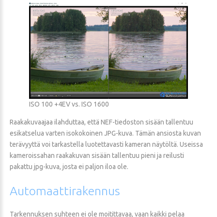
ISO 100 +4EV vs. ISO 1600
Raakakuvaajaa ilahduttaa, että NEF-tiedoston sisään tallentuu
esikatselua varten isokokoinen JPG-kuva. Tämän ansiosta kuvan
terävyyttä voi tarkastella luotettavasti kameran näytöltä. Useissa
kameroissahan raakakuvan sisään tallentuu pieni ja reilusti
pakattu jpg-kuva, josta ei paljon iloa ole.
Automaattirakennus
Tarkennuksen suhteen ei ole moitittavaa, vaan kaikki pelaa