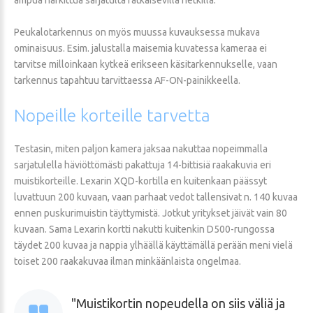
Peukalotarkennus on myös muussa kuvauksessa mukava
ominaisuus. Esim. jalustalla maisemia kuvatessa kameraa ei
tarvitse milloinkaan kytkeä erikseen käsitarkennukselle, vaan
tarkennus tapahtuu tarvittaessa AF-ON-painikkeella.
Nopeille
korteille
tarvetta
Testasin, miten paljon kamera jaksaa nakuttaa nopeimmalla
sarjatulella häviöttömästi pakattuja 14-bittisiä raakakuvia eri
muistikorteille. Lexarin XQD-kortilla en kuitenkaan päässyt
luvattuun 200 kuvaan, vaan parhaat vedot tallensivat n. 140 kuvaa
ennen puskurimuistin täyttymistä. Jotkut yritykset jäivät vain 80
kuvaan. Sama Lexarin kortti nakutti kuitenkin D500-rungossa
täydet 200 kuvaa ja nappia ylhäällä käyttämällä perään meni vielä
toiset 200 raakakuvaa ilman minkäänlaista ongelmaa.
Muistikortin nopeudella on siis väliä ja