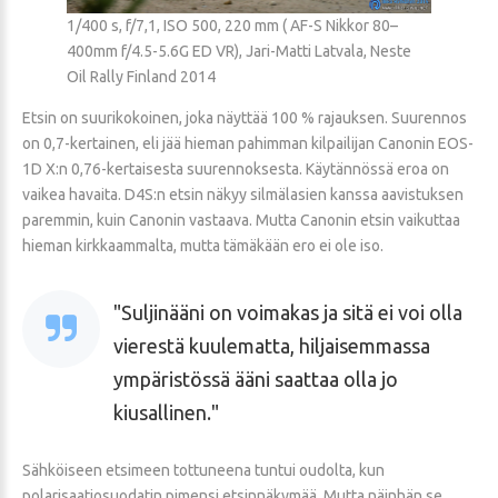
1/400 s, f/7,1, ISO 500, 220 mm ( AF-S Nikkor 80–
400mm f/4.5-5.6G ED VR), Jari-Matti Latvala, Neste
Oil Rally Finland 2014
Etsin on suurikokoinen, joka näyttää 100 % rajauksen. Suurennos
on 0,7-kertainen, eli jää hieman pahimman kilpailijan Canonin EOS-
1D X:n 0,76-kertaisesta suurennoksesta. Käytännössä eroa on
vaikea havaita. D4S:n etsin näkyy silmälasien kanssa aavistuksen
paremmin, kuin Canonin vastaava. Mutta Canonin etsin vaikuttaa
hieman kirkkaammalta, mutta tämäkään ero ei ole iso.
Suljinääni on voimakas ja sitä ei voi olla
vierestä kuulematta, hiljaisemmassa
ympäristössä ääni saattaa olla jo
kiusallinen.
Sähköiseen etsimeen tottuneena tuntui oudolta, kun
polarisaatiosuodatin pimensi etsinnäkymää. Mutta näinhän se