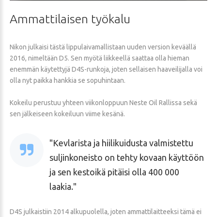
Ammattilaisen
työkalu
Nikon julkaisi tästä lippulaivamallistaan uuden version keväällä
2016, nimeltään D5. Sen myötä liikkeellä saattaa olla hieman
enemmän käytettyjä D4S-runkoja, joten sellaisen haaveilijalla voi
olla nyt paikka hankkia se sopuhintaan.
Kokeilu perustuu yhteen viikonloppuun Neste Oil Rallissa sekä
sen jälkeiseen kokeiluun viime kesänä.
Kevlarista ja hiilikuidusta valmistettu
suljinkoneisto on tehty kovaan käyttöön
ja sen kestoikä pitäisi olla 400 000
laakia.
D4S julkaistiin 2014 alkupuolella, joten ammattilaitteeksi tämä ei