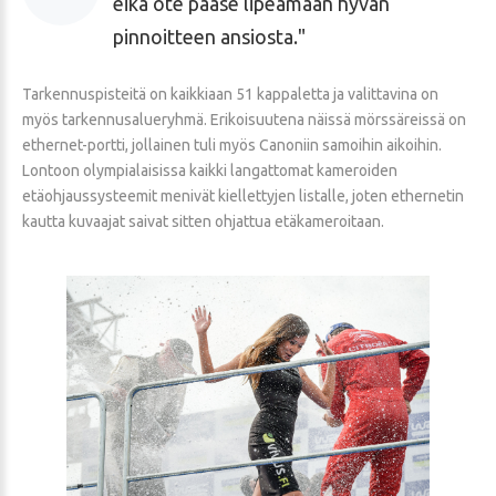
eikä ote pääse lipeämään hyvän
pinnoitteen ansiosta.
Tarkennuspisteitä on kaikkiaan 51 kappaletta ja valittavina on
myös tarkennusalueryhmä. Erikoisuutena näissä mörssäreissä on
ethernet-portti, jollainen tuli myös Canoniin samoihin aikoihin.
Lontoon olympialaisissa kaikki langattomat kameroiden
etäohjaussysteemit menivät kiellettyjen listalle, joten ethernetin
kautta kuvaajat saivat sitten ohjattua etäkameroitaan.