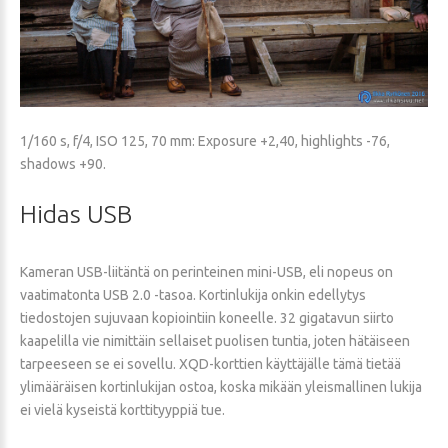
1/160 s, f/4, ISO 125, 70 mm: Exposure +2,40, highlights -76,
shadows +90.
Hidas
USB
Kameran USB-liitäntä on perinteinen mini-USB, eli nopeus on
vaatimatonta USB 2.0 -tasoa. Kortinlukija onkin edellytys
tiedostojen sujuvaan kopiointiin koneelle. 32 gigatavun siirto
kaapelilla vie nimittäin sellaiset puolisen tuntia, joten hätäiseen
tarpeeseen se ei sovellu. XQD-korttien käyttäjälle tämä tietää
ylimääräisen kortinlukijan ostoa, koska mikään yleismallinen lukija
ei vielä kyseistä korttityyppiä tue.