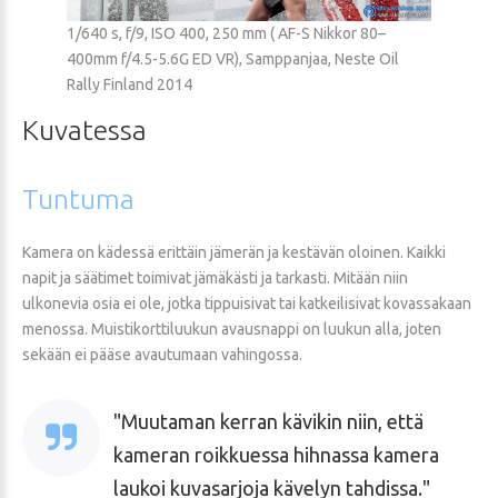
1/640 s, f/9, ISO 400, 250 mm ( AF-S Nikkor 80–
400mm f/4.5-5.6G ED VR), Samppanjaa, Neste Oil
Rally Finland 2014
Kuvatessa
Tuntuma
Kamera on kädessä erittäin jämerän ja kestävän oloinen. Kaikki
napit ja säätimet toimivat jämäkästi ja tarkasti. Mitään niin
ulkonevia osia ei ole, jotka tippuisivat tai katkeilisivat kovassakaan
menossa. Muistikorttiluukun avausnappi on luukun alla, joten
sekään ei pääse avautumaan vahingossa.
Muutaman kerran kävikin niin, että
kameran roikkuessa hihnassa kamera
laukoi kuvasarjoja kävelyn tahdissa.