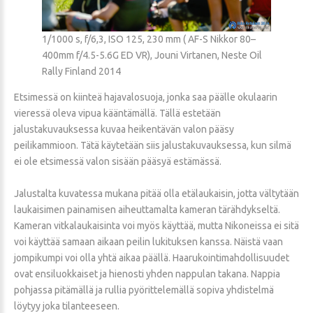
1/1000 s, f/6,3, ISO 125, 230 mm ( AF-S Nikkor 80–
400mm f/4.5-5.6G ED VR), Jouni Virtanen, Neste Oil
Rally Finland 2014
Etsimessä on kiinteä hajavalosuoja, jonka saa päälle okulaarin
vieressä oleva vipua kääntämällä. Tällä estetään
jalustakuvauksessa kuvaa heikentävän valon pääsy
peilikammioon. Tätä käytetään siis jalustakuvauksessa, kun silmä
ei ole etsimessä valon sisään pääsyä estämässä.
Jalustalta kuvatessa mukana pitää olla etälaukaisin, jotta vältytään
laukaisimen painamisen aiheuttamalta kameran tärähdykseltä.
Kameran vitkalaukaisinta voi myös käyttää, mutta Nikoneissa ei sitä
voi käyttää samaan aikaan peilin lukituksen kanssa. Näistä vaan
jompikumpi voi olla yhtä aikaa päällä. Haarukointimahdollisuudet
ovat ensiluokkaiset ja hienosti yhden nappulan takana. Nappia
pohjassa pitämällä ja rullia pyörittelemällä sopiva yhdistelmä
löytyy joka tilanteeseen.