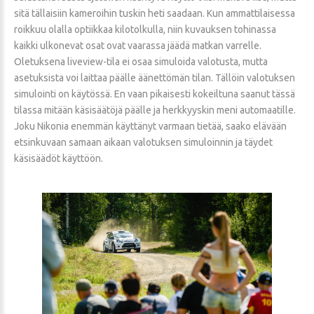
sitä tällaisiin kameroihin tuskin heti saadaan. Kun ammattilaisessa
roikkuu olalla optiikkaa kilotolkulla, niin kuvauksen tohinassa
kaikki ulkonevat osat ovat vaarassa jäädä matkan varrelle.
Oletuksena liveview-tila ei osaa simuloida valotusta, mutta
asetuksista voi laittaa päälle äänettömän tilan. Tällöin valotuksen
simulointi on käytössä. En vaan pikaisesti kokeiltuna saanut tässä
tilassa mitään käsisäätöjä päälle ja herkkyyskin meni automaatille.
Joku Nikonia enemmän käyttänyt varmaan tietää, saako elävään
etsinkuvaan samaan aikaan valotuksen simuloinnin ja täydet
käsisäädöt käyttöön.