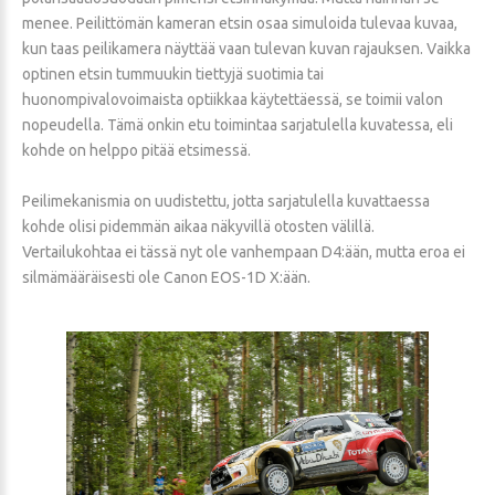
menee. Peilittömän kameran etsin osaa simuloida tulevaa kuvaa,
kun taas peilikamera näyttää vaan tulevan kuvan rajauksen. Vaikka
optinen etsin tummuukin tiettyjä suotimia tai
huonompivalovoimaista optiikkaa käytettäessä, se toimii valon
nopeudella. Tämä onkin etu toimintaa sarjatulella kuvatessa, eli
kohde on helppo pitää etsimessä.
Peilimekanismia on uudistettu, jotta sarjatulella kuvattaessa
kohde olisi pidemmän aikaa näkyvillä otosten välillä.
Vertailukohtaa ei tässä nyt ole vanhempaan D4:ään, mutta eroa ei
silmämääräisesti ole Canon EOS-1D X:ään.