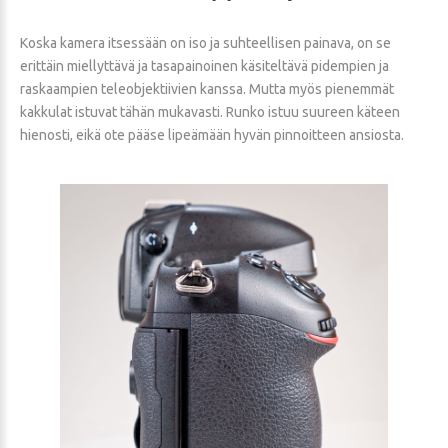
Koska kamera itsessään on iso ja suhteellisen painava, on se
erittäin miellyttävä ja tasapainoinen käsiteltävä pidempien ja
raskaampien teleobjektiivien kanssa. Mutta myös pienemmät
kakkulat istuvat tähän mukavasti. Runko istuu suureen käteen
hienosti, eikä ote pääse lipeämään hyvän pinnoitteen ansiosta.