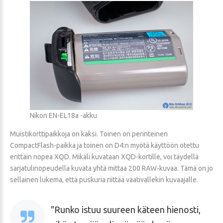
Nikon EN-EL18a -akku
Muistikorttipaikkoja on kaksi. Toinen on perinteinen
CompactFlash-paikka ja toinen on D4:n myötä käyttöön otettu
erittäin nopea XQD. Mikäli kuvataan XQD-kortille, voi täydellä
sarjatulinopeudella kuvata yhtä mittaa 200 RAW-kuvaa. Tämä on jo
sellainen lukema, että puskuria riittää vaativallekin kuvaajalle.
Runko istuu suureen käteen hienosti,