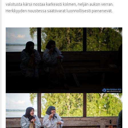
valotusta kärsii nostaa karkeasti kolmen, neljän aukon verran.
Herkkyyden noustessa säätövarat luonnollisesti pienenevät.