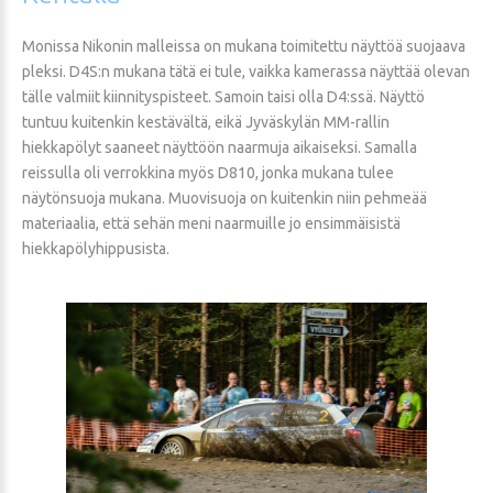
Monissa Nikonin malleissa on mukana toimitettu näyttöä suojaava
pleksi. D4S:n mukana tätä ei tule, vaikka kamerassa näyttää olevan
tälle valmiit kiinnityspisteet. Samoin taisi olla D4:ssä. Näyttö
tuntuu kuitenkin kestävältä, eikä Jyväskylän MM-rallin
hiekkapölyt saaneet näyttöön naarmuja aikaiseksi. Samalla
reissulla oli verrokkina myös D810, jonka mukana tulee
näytönsuoja mukana. Muovisuoja on kuitenkin niin pehmeää
materiaalia, että sehän meni naarmuille jo ensimmäisistä
hiekkapölyhippusista.