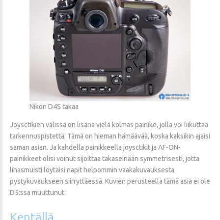
Nikon D4S takaa
Joysctikien välissä on lisänä vielä kolmas painike, jolla voi liikuttaa
tarkennuspistettä. Tämä on hieman hämäävää, koska kaksikin ajaisi
saman asian. Ja kahdella painikkeella joysctikit ja AF-ON-
painikkeet olisi voinut sijoittaa takaseinään symmetrisesti, jotta
lihasmuisti löytäisi napit helpommin vaakakuvauksesta
pystykuvaukseen siirryttäessä. Kuvien perusteella tämä asia ei ole
D5:ssa muuttunut.
Kentällä