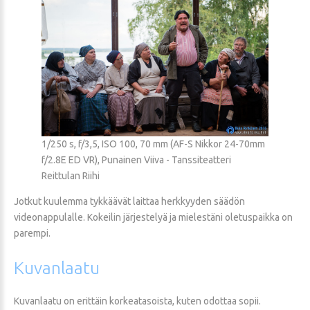
1/250 s, f/3,5, ISO 100, 70 mm (AF-S Nikkor 24-70mm
f/2.8E ED VR), Punainen Viiva - Tanssiteatteri
Reittulan Riihi
Jotkut kuulemma tykkäävät laittaa herkkyyden säädön
videonappulalle. Kokeilin järjestelyä ja mielestäni oletuspaikka on
parempi.
Kuvanlaatu
Kuvanlaatu on erittäin korkeatasoista, kuten odottaa sopii.