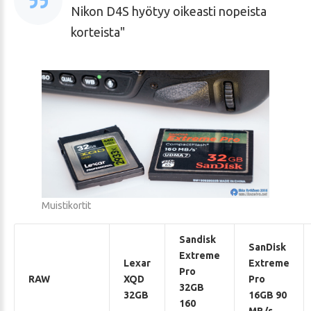
Nikon D4S hyötyy oikeasti nopeista
korteista
Muistikortit
Sandisk
SanDisk
Extreme
Lexar
Extreme
Pro
RAW
XQD
Pro
32GB
32GB
16GB 90
160