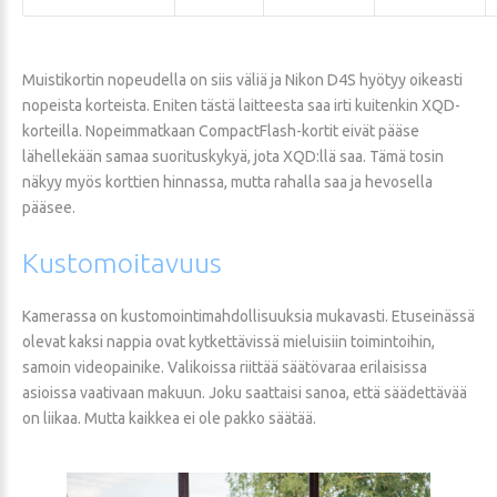
Muistikortin nopeudella on siis väliä ja Nikon D4S hyötyy oikeasti
nopeista korteista. Eniten tästä laitteesta saa irti kuitenkin XQD-
korteilla. Nopeimmatkaan CompactFlash-kortit eivät pääse
lähellekään samaa suorituskykyä, jota XQD:llä saa. Tämä tosin
näkyy myös korttien hinnassa, mutta rahalla saa ja hevosella
pääsee.
Kustomoitavuus
Kamerassa on kustomointimahdollisuuksia mukavasti. Etuseinässä
olevat kaksi nappia ovat kytkettävissä mieluisiin toimintoihin,
samoin videopainike. Valikoissa riittää säätövaraa erilaisissa
asioissa vaativaan makuun. Joku saattaisi sanoa, että säädettävää
on liikaa. Mutta kaikkea ei ole pakko säätää.