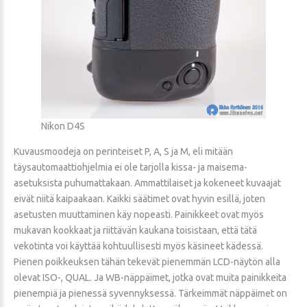
Nikon D4S
Kuvausmoodeja on perinteiset P, A, S ja M, eli mitään
täysautomaattiohjelmia ei ole tarjolla kissa- ja maisema-
asetuksista puhumattakaan. Ammattilaiset ja kokeneet kuvaajat
eivät niitä kaipaakaan. Kaikki säätimet ovat hyvin esillä, joten
asetusten muuttaminen käy nopeasti. Painikkeet ovat myös
mukavan kookkaat ja riittävän kaukana toisistaan, että tätä
vekotinta voi käyttää kohtuullisesti myös käsineet kädessä.
Pienen poikkeuksen tähän tekevät pienemmän LCD-näytön alla
olevat ISO-, QUAL. Ja WB-näppäimet, jotka ovat muita painikkeita
pienempiä ja pienessä syvennyksessä. Tärkeimmät näppäimet on