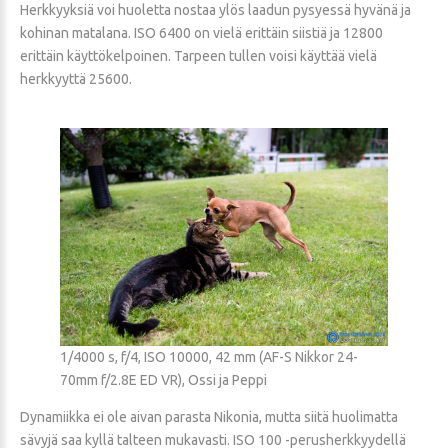
Herkkyyksiä voi huoletta nostaa ylös laadun pysyessä hyvänä ja
kohinan matalana. ISO 6400 on vielä erittäin siistiä ja 12800
erittäin käyttökelpoinen. Tarpeen tullen voisi käyttää vielä
herkkyyttä 25600.
1/4000 s, f/4, ISO 10000, 42 mm (AF-S Nikkor 24-
70mm f/2.8E ED VR), Ossi ja Peppi
Dynamiikka ei ole aivan parasta Nikonia, mutta siitä huolimatta
sävyjä saa kyllä talteen mukavasti. ISO 100 -perusherkkyydellä