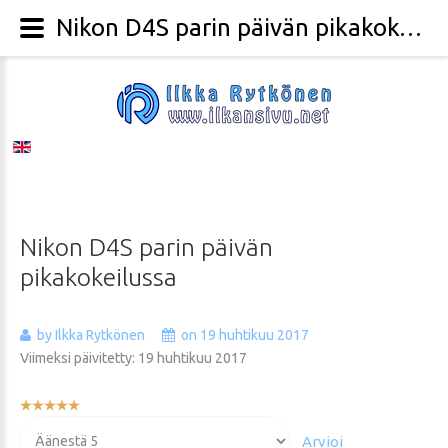
Nikon D4S parin päivän pikakokeilussa - Valokuvaaja Ilkka Rytkönen
Nikon
D4S
parin
päivän
pikakokeilussa
by Ilkka Rytkönen
on 19 huhtikuu 2017
Viimeksi päivitetty: 19 huhtikuu 2017
Käyttäjän
arvio:
Voit
5
/
5