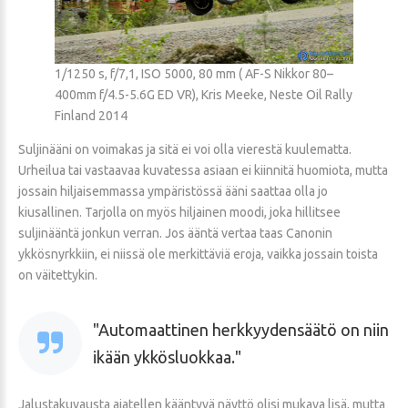
1/1250 s, f/7,1, ISO 5000, 80 mm ( AF-S Nikkor 80–
400mm f/4.5-5.6G ED VR), Kris Meeke, Neste Oil Rally
Finland 2014
Suljinääni on voimakas ja sitä ei voi olla vierestä kuulematta.
Urheilua tai vastaavaa kuvatessa asiaan ei kiinnitä huomiota, mutta
jossain hiljaisemmassa ympäristössä ääni saattaa olla jo
kiusallinen. Tarjolla on myös hiljainen moodi, joka hillitsee
suljinääntä jonkun verran. Jos ääntä vertaa taas Canonin
ykkösnyrkkiin, ei niissä ole merkittäviä eroja, vaikka jossain toista
on väitettykin.
Automaattinen herkkyydensäätö on niin
ikään ykkösluokkaa.
Jalustakuvausta ajatellen kääntyvä näyttö olisi mukava lisä, mutta