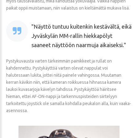
myös taustavalaistu, mikä ilahduttaa yökuvaajia. Vaikka nappien
paikat oppii muistamaan, niin valaistus on kieltämättä mukava lisä.
Näyttö tuntuu kuitenkin kestävältä, eikä
Jyväskylän MM-rallin hiekkapölyt
saaneet näyttöön naarmuja aikaiseksi.
Pystykuvausta varten tärkeimmän painikkeet ja rullat on
kahdennettu. Pystykäyttöä varten olevat nappulat voi
halutessaan lukita, jottei niitä painele vahingossa. Muutaman
kerran kävikin niin, että kameran roikkuessa hihnassa kamera
laukoi kuvasarjoja kävelyn tahdissa. Pystykäyttöä häiritsee
hieman, ettei AF-ON-nappi ja tarkennuspisteiden siirtelyyn
tarkoitettu joystick ole samalla kohdalla peukalon alla, kuin vaaka-
asennossa.