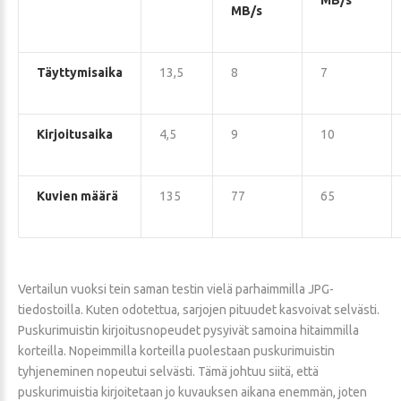
MB/s
MB/s
Täyttymisaika
13,5
8
7
Kirjoitusaika
4,5
9
10
Kuvien määrä
135
77
65
Vertailun vuoksi tein saman testin vielä parhaimmilla JPG-
tiedostoilla. Kuten odotettua, sarjojen pituudet kasvoivat selvästi.
Puskurimuistin kirjoitusnopeudet pysyivät samoina hitaimmilla
korteilla. Nopeimmilla korteilla puolestaan puskurimuistin
tyhjeneminen nopeutui selvästi. Tämä johtuu siitä, että
puskurimuistia kirjoitetaan jo kuvauksen aikana enemmän, joten