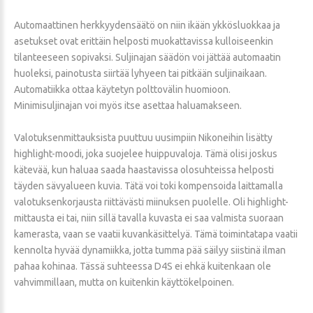
Automaattinen herkkyydensäätö on niin ikään ykkösluokkaa ja
asetukset ovat erittäin helposti muokattavissa kulloiseenkin
tilanteeseen sopivaksi. Suljinajan säädön voi jättää automaatin
huoleksi, painotusta siirtää lyhyeen tai pitkään suljinaikaan.
Automatiikka ottaa käytetyn polttovälin huomioon.
Minimisuljinajan voi myös itse asettaa haluamakseen.
Valotuksenmittauksista puuttuu uusimpiin Nikoneihin lisätty
highlight-moodi, joka suojelee huippuvaloja. Tämä olisi joskus
kätevää, kun haluaa saada haastavissa olosuhteissa helposti
täyden sävyalueen kuvia. Tätä voi toki kompensoida laittamalla
valotuksenkorjausta riittävästi miinuksen puolelle. Oli highlight-
mittausta ei tai, niin sillä tavalla kuvasta ei saa valmista suoraan
kamerasta, vaan se vaatii kuvankäsittelyä. Tämä toimintatapa vaatii
kennolta hyvää dynamiikka, jotta tumma pää säilyy siistinä ilman
pahaa kohinaa. Tässä suhteessa D4S ei ehkä kuitenkaan ole
vahvimmillaan, mutta on kuitenkin käyttökelpoinen.