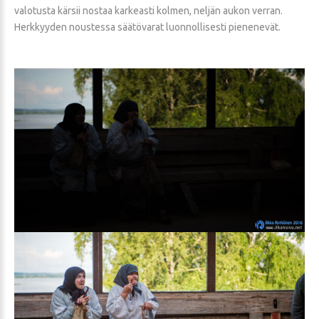
valotusta kärsii nostaa karkeasti kolmen, neljän aukon verran.
Herkkyyden noustessa säätövarat luonnollisesti pienenevät.