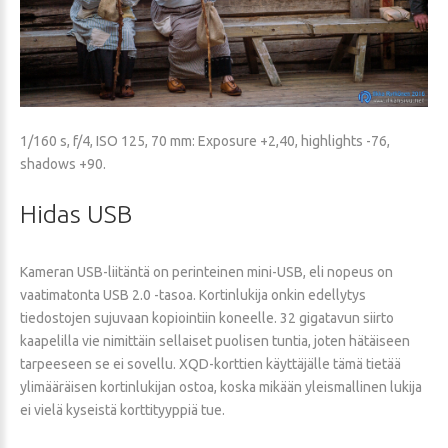
1/160 s, f/4, ISO 125, 70 mm: Exposure +2,40, highlights -76,
shadows +90.
Hidas
USB
Kameran USB-liitäntä on perinteinen mini-USB, eli nopeus on
vaatimatonta USB 2.0 -tasoa. Kortinlukija onkin edellytys
tiedostojen sujuvaan kopiointiin koneelle. 32 gigatavun siirto
kaapelilla vie nimittäin sellaiset puolisen tuntia, joten hätäiseen
tarpeeseen se ei sovellu. XQD-korttien käyttäjälle tämä tietää
ylimääräisen kortinlukijan ostoa, koska mikään yleismallinen lukija
ei vielä kyseistä korttityyppiä tue.