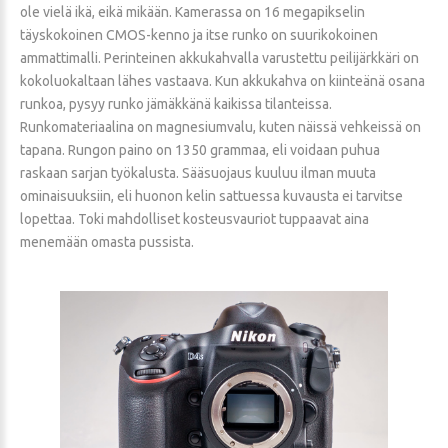
ole vielä ikä, eikä mikään. Kamerassa on 16 megapikselin
täyskokoinen CMOS-kenno ja itse runko on suurikokoinen
ammattimalli. Perinteinen akkukahvalla varustettu peilijärkkäri on
kokoluokaltaan lähes vastaava. Kun akkukahva on kiinteänä osana
runkoa, pysyy runko jämäkkänä kaikissa tilanteissa.
Runkomateriaalina on magnesiumvalu, kuten näissä vehkeissä on
tapana. Rungon paino on 1350 grammaa, eli voidaan puhua
raskaan sarjan työkalusta. Sääsuojaus kuuluu ilman muuta
ominaisuuksiin, eli huonon kelin sattuessa kuvausta ei tarvitse
lopettaa. Toki mahdolliset kosteusvauriot tuppaavat aina
menemään omasta pussista.