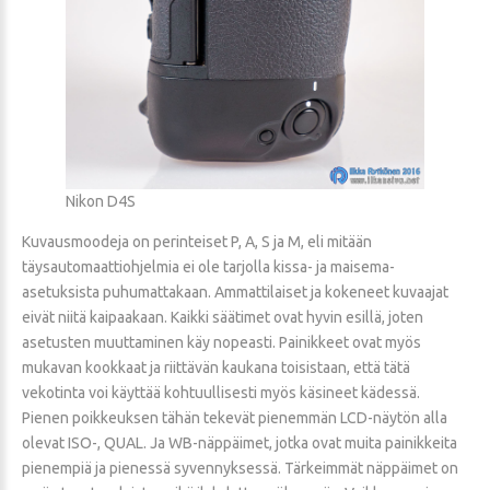
Nikon D4S
Kuvausmoodeja on perinteiset P, A, S ja M, eli mitään
täysautomaattiohjelmia ei ole tarjolla kissa- ja maisema-
asetuksista puhumattakaan. Ammattilaiset ja kokeneet kuvaajat
eivät niitä kaipaakaan. Kaikki säätimet ovat hyvin esillä, joten
asetusten muuttaminen käy nopeasti. Painikkeet ovat myös
mukavan kookkaat ja riittävän kaukana toisistaan, että tätä
vekotinta voi käyttää kohtuullisesti myös käsineet kädessä.
Pienen poikkeuksen tähän tekevät pienemmän LCD-näytön alla
olevat ISO-, QUAL. Ja WB-näppäimet, jotka ovat muita painikkeita
pienempiä ja pienessä syvennyksessä. Tärkeimmät näppäimet on