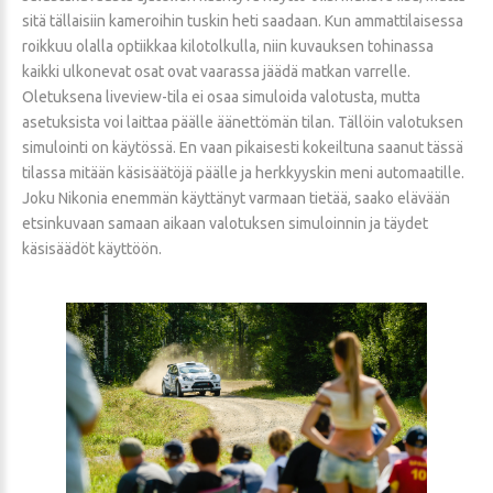
sitä tällaisiin kameroihin tuskin heti saadaan. Kun ammattilaisessa
roikkuu olalla optiikkaa kilotolkulla, niin kuvauksen tohinassa
kaikki ulkonevat osat ovat vaarassa jäädä matkan varrelle.
Oletuksena liveview-tila ei osaa simuloida valotusta, mutta
asetuksista voi laittaa päälle äänettömän tilan. Tällöin valotuksen
simulointi on käytössä. En vaan pikaisesti kokeiltuna saanut tässä
tilassa mitään käsisäätöjä päälle ja herkkyyskin meni automaatille.
Joku Nikonia enemmän käyttänyt varmaan tietää, saako elävään
etsinkuvaan samaan aikaan valotuksen simuloinnin ja täydet
käsisäädöt käyttöön.