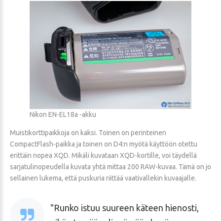
Nikon EN-EL18a -akku
Muistikorttipaikkoja on kaksi. Toinen on perinteinen
CompactFlash-paikka ja toinen on D4:n myötä käyttöön otettu
erittäin nopea XQD. Mikäli kuvataan XQD-kortille, voi täydellä
sarjatulinopeudella kuvata yhtä mittaa 200 RAW-kuvaa. Tämä on jo
sellainen lukema, että puskuria riittää vaativallekin kuvaajalle.
Runko istuu suureen käteen hienosti,