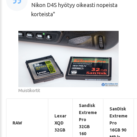
Nikon D4S hyötyy oikeasti nopeista
korteista
Muistikortit
Sandisk
SanDisk
Extreme
Lexar
Extreme
Pro
RAW
XQD
Pro
32GB
32GB
16GB 90
160