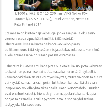
1/1000 s, f/6,3, ISO 125, 230 mm ( AF-S Nikkor 80–
400mm f/4.5-5.6G ED VR), Jouni Virtanen, Neste Oil
Rally Finland 2014
Etsimessä on kiinteä hajavalosuoja, jonka saa päälle okulaarin
vieressä oleva vipua kääntämällä. Tällä estetään
jalustakuvauksessa kuvaa heikentävän valon pääsy
peilikammioon. Tätä käytetään siis jalustakuvauksessa, kun silmä
ei ole etsimessä valon sisään pääsyä estämässä.
Jalustalta kuvatessa mukana pitää olla etälaukaisin, jotta vältytään
laukaisimen painamisen aiheuttamalta kameran tärähdykseltä.
Kameran vitkalaukaisinta voi myös käyttää, mutta Nikoneissa ei sitä
voi käyttää samaan aikaan peilin lukituksen kanssa. Näistä vaan
jompikumpi voi olla yhtä aikaa päällä. Haarukointimahdollisuudet
ovat ensiluokkaiset ja hienosti yhden nappulan takana. Nappia
pohjassa pitämällä ja rullia pyörittelemällä sopiva yhdistelmä
löytyy joka tilanteeseen.