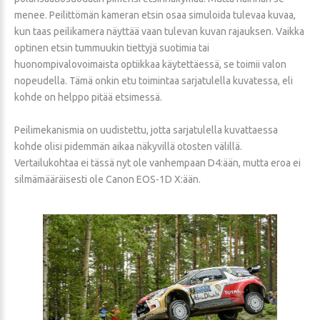
menee. Peilittömän kameran etsin osaa simuloida tulevaa kuvaa,
kun taas peilikamera näyttää vaan tulevan kuvan rajauksen. Vaikka
optinen etsin tummuukin tiettyjä suotimia tai
huonompivalovoimaista optiikkaa käytettäessä, se toimii valon
nopeudella. Tämä onkin etu toimintaa sarjatulella kuvatessa, eli
kohde on helppo pitää etsimessä.
Peilimekanismia on uudistettu, jotta sarjatulella kuvattaessa
kohde olisi pidemmän aikaa näkyvillä otosten välillä.
Vertailukohtaa ei tässä nyt ole vanhempaan D4:ään, mutta eroa ei
silmämääräisesti ole Canon EOS-1D X:ään.