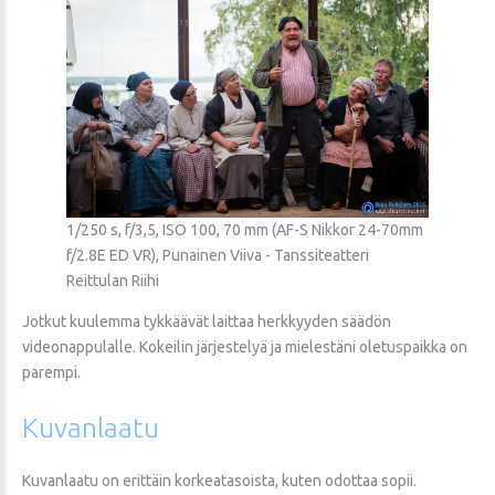
1/250 s, f/3,5, ISO 100, 70 mm (AF-S Nikkor 24-70mm
f/2.8E ED VR), Punainen Viiva - Tanssiteatteri
Reittulan Riihi
Jotkut kuulemma tykkäävät laittaa herkkyyden säädön
videonappulalle. Kokeilin järjestelyä ja mielestäni oletuspaikka on
parempi.
Kuvanlaatu
Kuvanlaatu on erittäin korkeatasoista, kuten odottaa sopii.