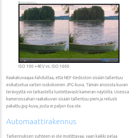
ISO 100 +4EV vs. ISO 1600
Raakakuvaajaa ilahduttaa, että NEF-tiedoston sisään tallentuu
esikatselua varten isokokoinen JPG-kuva. Tämän ansiosta kuvan
terävyyttä voi tarkastella luotettavasti kameran näytöltä. Useissa
kameroissahan raakakuvan sisään tallentuu pieni ja reilusti
pakattu jpg-kuva, josta ei paljon iloa ole.
Automaattirakennus
Tarkennuksen suhteen ei ole moitittavaa, vaan kaikki pelaa