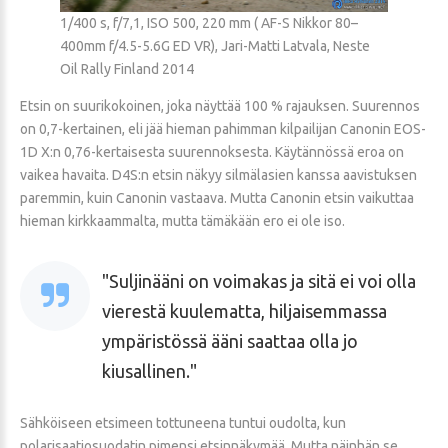
1/400 s, f/7,1, ISO 500, 220 mm ( AF-S Nikkor 80–
400mm f/4.5-5.6G ED VR), Jari-Matti Latvala, Neste
Oil Rally Finland 2014
Etsin on suurikokoinen, joka näyttää 100 % rajauksen. Suurennos
on 0,7-kertainen, eli jää hieman pahimman kilpailijan Canonin EOS-
1D X:n 0,76-kertaisesta suurennoksesta. Käytännössä eroa on
vaikea havaita. D4S:n etsin näkyy silmälasien kanssa aavistuksen
paremmin, kuin Canonin vastaava. Mutta Canonin etsin vaikuttaa
hieman kirkkaammalta, mutta tämäkään ero ei ole iso.
Suljinääni on voimakas ja sitä ei voi olla
vierestä kuulematta, hiljaisemmassa
ympäristössä ääni saattaa olla jo
kiusallinen.
Sähköiseen etsimeen tottuneena tuntui oudolta, kun
polarisaatiosuodatin pimensi etsinnäkymää. Mutta näinhän se