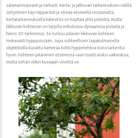
salamannopeasti ja tarkasti. Kerta- ja jatkuvan tarkennuksen välillä
siirtyminen käy näppärästi ja silmää etsimeltä nostamatta.
Kertatarkennuksella kätevintä on käyttää yhtä pistettä, mutta
liikkuviin kohteisiin on tarjolla erikokoisia dynaamisia pisteitä ja
hieno 3D-tarkennus. Se tuntuu pitävän liikkuvan kohteen
mukavasti hyppysissään. Jopa suhteellisen laajakulmaisella
objektiivilla kuvattu kameraa kohti hyppelehtivä koira tarkentui
hyvin. Kohteen pitäminen etsimessä vaan tuotti aluksi vaikeuksia,
mutta sehän olikin kuvaajan viivettä se.