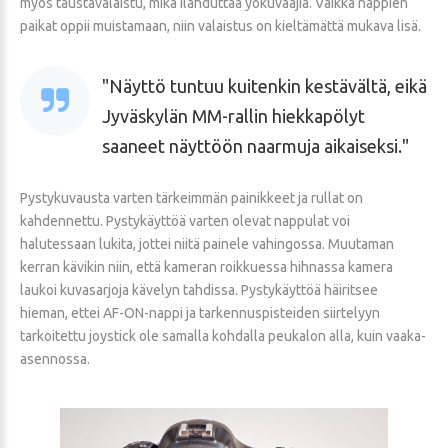
myös taustavalaistu, mikä ilahduttaa yökuvaajia. Vaikka nappien
paikat oppii muistamaan, niin valaistus on kieltämättä mukava lisä.
Näyttö tuntuu kuitenkin kestävältä, eikä
Jyväskylän MM-rallin hiekkapölyt
saaneet näyttöön naarmuja aikaiseksi.
Pystykuvausta varten tärkeimmän painikkeet ja rullat on
kahdennettu. Pystykäyttöä varten olevat nappulat voi
halutessaan lukita, jottei niitä painele vahingossa. Muutaman
kerran kävikin niin, että kameran roikkuessa hihnassa kamera
laukoi kuvasarjoja kävelyn tahdissa. Pystykäyttöä häiritsee
hieman, ettei AF-ON-nappi ja tarkennuspisteiden siirtelyyn
tarkoitettu joystick ole samalla kohdalla peukalon alla, kuin vaaka-
asennossa.