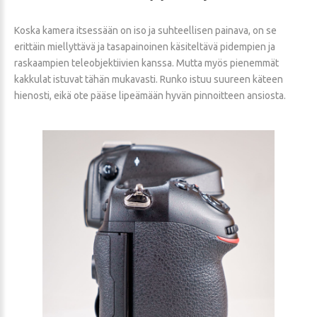
Koska kamera itsessään on iso ja suhteellisen painava, on se
erittäin miellyttävä ja tasapainoinen käsiteltävä pidempien ja
raskaampien teleobjektiivien kanssa. Mutta myös pienemmät
kakkulat istuvat tähän mukavasti. Runko istuu suureen käteen
hienosti, eikä ote pääse lipeämään hyvän pinnoitteen ansiosta.