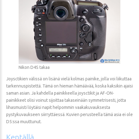
Nikon D4S takaa
Joysctikien välissä on lisänä vielä kolmas painike, jolla voi liikuttaa
tarkennuspistettä. Tämä on hieman hämäävää, koska kaksikin ajaisi
saman asian. Ja kahdella painikkeella joysctikit ja AF-ON-
painikkeet olisi voinut sijoittaa takaseinään symmetrisesti, jotta
lihasmuisti löytäisi napit helpommin vaakakuvauksesta
pystykuvaukseen siirryttäessä. Kuvien perusteella tämä asia ei ole
D5:ssa muuttunut.
Kentällä