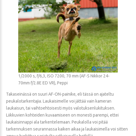
1/2000 s, f/6,3, ISO 7200, 70 mm (AF-S Nikkor 24-
70mm f/2.8E ED VR), Peppi
Takaseinässä on suuri AF-ON-painike, eli tässä on ajateltu
peukalotarkentajia. Laukaisimelle voi jättää vain kameran
laukaisun, tai vaihtoehtoisesti myös valotuksenlukituksen.
Liikkuvien kohteiden kuvaamiseen on monesti parempi, ettei
laukaisinnappi ala tarkentelemaan. Peukalolla voi pitää
tarkennuksen seurannassa kaiken aikaa ja laukaisimella voi sitten
ampua harkittua sarjatulta ratkaisevilla hetkillä.