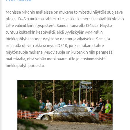
Monissa Nikonin malleissa on mukana toimitettu näyttöä suojaava
pleksi. D4S:n mukana tätä ei tule, vaikka kamerassa näyttää olevan
tälle valmiit kiinnityspisteet. Samoin taisi olla D4:ssä. Näyttö
tuntuu kuitenkin kestävältä, eikä Jyväskylän MM-rallin
hiekkapölyt saaneet näyttöön naarmuja aikaiseksi. Samalla
reissulla oli verrokkina myös D810, jonka mukana tulee
näytönsuoja mukana. Muovisuoja on kuitenkin niin pehmeää
materiaalia, että sehän meni naarmuille jo ensimmäisistä
hiekkapölyhippusista.