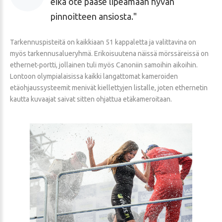
eikä ote pääse lipeämään hyvän
pinnoitteen ansiosta.
Tarkennuspisteitä on kaikkiaan 51 kappaletta ja valittavina on
myös tarkennusalueryhmä. Erikoisuutena näissä mörssäreissä on
ethernet-portti, jollainen tuli myös Canoniin samoihin aikoihin.
Lontoon olympialaisissa kaikki langattomat kameroiden
etäohjaussysteemit menivät kiellettyjen listalle, joten ethernetin
kautta kuvaajat saivat sitten ohjattua etäkameroitaan.