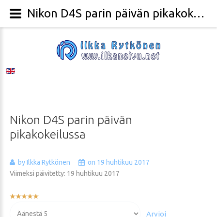
Nikon D4S parin päivän pikakokeilussa - Valokuvaaja Ilkka Rytkönen
Nikon
D4S
parin
päivän
pikakokeilussa
by Ilkka Rytkönen
on 19 huhtikuu 2017
Viimeksi päivitetty: 19 huhtikuu 2017
Käyttäjän
arvio:
Voit
5
/
5