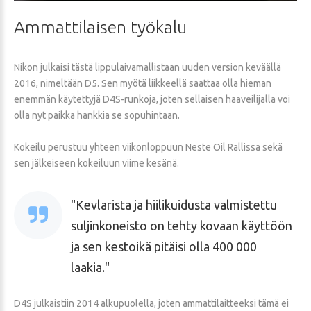
Ammattilaisen
työkalu
Nikon julkaisi tästä lippulaivamallistaan uuden version keväällä
2016, nimeltään D5. Sen myötä liikkeellä saattaa olla hieman
enemmän käytettyjä D4S-runkoja, joten sellaisen haaveilijalla voi
olla nyt paikka hankkia se sopuhintaan.
Kokeilu perustuu yhteen viikonloppuun Neste Oil Rallissa sekä
sen jälkeiseen kokeiluun viime kesänä.
Kevlarista ja hiilikuidusta valmistettu
suljinkoneisto on tehty kovaan käyttöön
ja sen kestoikä pitäisi olla 400 000
laakia.
D4S julkaistiin 2014 alkupuolella, joten ammattilaitteeksi tämä ei