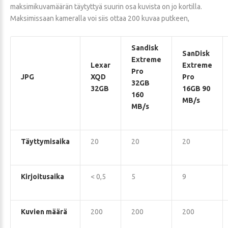
maksimikuvamäärän täytyttyä suurin osa kuvista on jo kortilla.
Maksimissaan kameralla voi siis ottaa 200 kuvaa putkeen,
Sandisk
SanDisk
Extreme
Lexar
Extreme
Pro
JPG
XQD
Pro
32GB
32GB
16GB 90
160
MB/s
MB/s
Täyttymisaika
20
20
20
Kirjoitusaika
< 0,5
5
9
Kuvien määrä
200
200
200