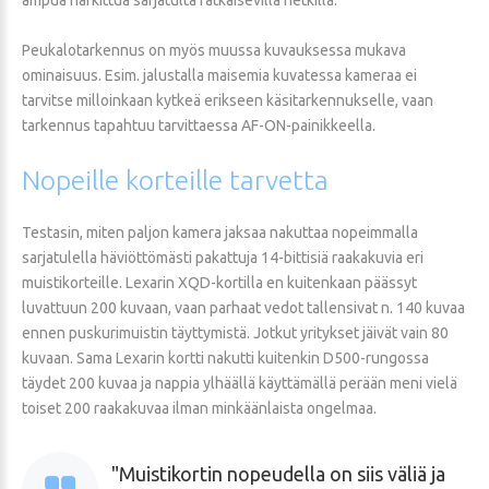
Peukalotarkennus on myös muussa kuvauksessa mukava
ominaisuus. Esim. jalustalla maisemia kuvatessa kameraa ei
tarvitse milloinkaan kytkeä erikseen käsitarkennukselle, vaan
tarkennus tapahtuu tarvittaessa AF-ON-painikkeella.
Nopeille
korteille
tarvetta
Testasin, miten paljon kamera jaksaa nakuttaa nopeimmalla
sarjatulella häviöttömästi pakattuja 14-bittisiä raakakuvia eri
muistikorteille. Lexarin XQD-kortilla en kuitenkaan päässyt
luvattuun 200 kuvaan, vaan parhaat vedot tallensivat n. 140 kuvaa
ennen puskurimuistin täyttymistä. Jotkut yritykset jäivät vain 80
kuvaan. Sama Lexarin kortti nakutti kuitenkin D500-rungossa
täydet 200 kuvaa ja nappia ylhäällä käyttämällä perään meni vielä
toiset 200 raakakuvaa ilman minkäänlaista ongelmaa.
Muistikortin nopeudella on siis väliä ja