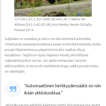
1/1250 s, f/7,1, ISO 5000, 80 mm ( AF-S Nikkor 80–
400mm f/4.5-5.6G ED VR), Kris Meeke, Neste Oil Rally
Finland 2014
Suljinääni on voimakas ja sitä ei voi olla vierestä kuulematta.
Urheilua tai vastaavaa kuvatessa asiaan ei kiinnitä huomiota, mutta
jossain hiljaisemmassa ympäristössä ääni saattaa olla jo
kiusallinen. Tarjolla on myös hiljainen moodi, joka hillitsee
suljinääntä jonkun verran. Jos ääntä vertaa taas Canonin
ykkösnyrkkiin, ei niissä ole merkittäviä eroja, vaikka jossain toista
on väitettykin.
Automaattinen herkkyydensäätö on niin
ikään ykkösluokkaa.
Jalustakuvausta ajatellen kääntyvä näyttö olisi mukava lisä, mutta