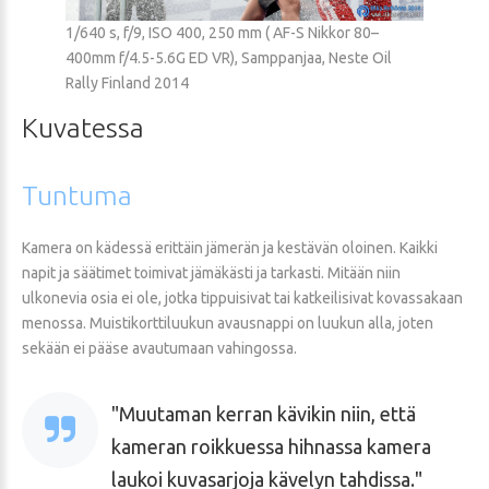
1/640 s, f/9, ISO 400, 250 mm ( AF-S Nikkor 80–
400mm f/4.5-5.6G ED VR), Samppanjaa, Neste Oil
Rally Finland 2014
Kuvatessa
Tuntuma
Kamera on kädessä erittäin jämerän ja kestävän oloinen. Kaikki
napit ja säätimet toimivat jämäkästi ja tarkasti. Mitään niin
ulkonevia osia ei ole, jotka tippuisivat tai katkeilisivat kovassakaan
menossa. Muistikorttiluukun avausnappi on luukun alla, joten
sekään ei pääse avautumaan vahingossa.
Muutaman kerran kävikin niin, että
kameran roikkuessa hihnassa kamera
laukoi kuvasarjoja kävelyn tahdissa.