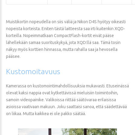
Muistikortin nopeudella on siis väliä ja Nikon D4S hyötyy oikeasti
nopeista korteista. Eniten tästä laitteesta saa irti kuitenkin XQD-
korteilla. Nopeimmatkaan CompactFlash-kortit eivät pääse
lähellekään samaa suorituskykyä, jota XQD:llä saa. Tämä tosin
näkyy myös korttien hinnassa, mutta rahalla saa ja hevosella
pääsee.
Kustomoitavuus
Kamerassa on kustomointimahdollisuuksia mukavasti. Etuseinässä
olevat kaksi nappia ovat kytkettävissä mieluisiin toimintoihin,
samoin videopainike. Valikoissa riittää säätövaraa erilaisissa
asioissa vaativaan makuun. Joku saattaisi sanoa, että säädettävää
on liikaa. Mutta kaikkea ei ole pakko säätää.