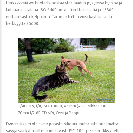
Herkkyyksiä voi huoletta nostaa ylös laadun pysyessä hyvänä ja
kohinan matalana. ISO 6400 on vielä erittäin siistiä ja 12800
erittäin käyttökelpoinen. Tarpeen tullen voisi käyttää vielä
herkkyyttä 25600.
1/4000 s, f/4, ISO 10000, 42 mm (AF-S Nikkor 24-
70mm f/2.8E ED VR), Ossi ja Peppi
Dynamiikka ei ole aivan parasta Nikonia, mutta siitä huolimatta
sävyjä saa kyllä talteen mukavasti. ISO 100 -perusherkkyydellä