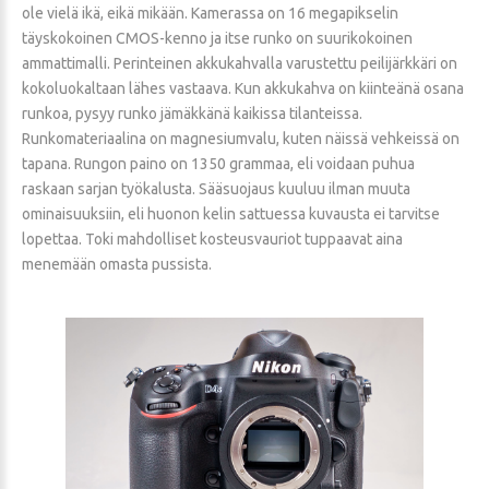
ole vielä ikä, eikä mikään. Kamerassa on 16 megapikselin
täyskokoinen CMOS-kenno ja itse runko on suurikokoinen
ammattimalli. Perinteinen akkukahvalla varustettu peilijärkkäri on
kokoluokaltaan lähes vastaava. Kun akkukahva on kiinteänä osana
runkoa, pysyy runko jämäkkänä kaikissa tilanteissa.
Runkomateriaalina on magnesiumvalu, kuten näissä vehkeissä on
tapana. Rungon paino on 1350 grammaa, eli voidaan puhua
raskaan sarjan työkalusta. Sääsuojaus kuuluu ilman muuta
ominaisuuksiin, eli huonon kelin sattuessa kuvausta ei tarvitse
lopettaa. Toki mahdolliset kosteusvauriot tuppaavat aina
menemään omasta pussista.