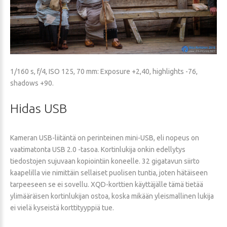
1/160 s, f/4, ISO 125, 70 mm: Exposure +2,40, highlights -76,
shadows +90.
Hidas
USB
Kameran USB-liitäntä on perinteinen mini-USB, eli nopeus on
vaatimatonta USB 2.0 -tasoa. Kortinlukija onkin edellytys
tiedostojen sujuvaan kopiointiin koneelle. 32 gigatavun siirto
kaapelilla vie nimittäin sellaiset puolisen tuntia, joten hätäiseen
tarpeeseen se ei sovellu. XQD-korttien käyttäjälle tämä tietää
ylimääräisen kortinlukijan ostoa, koska mikään yleismallinen lukija
ei vielä kyseistä korttityyppiä tue.