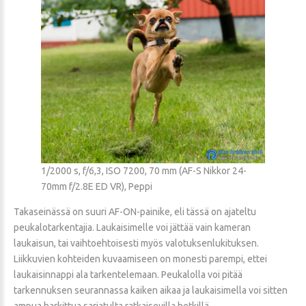
1/2000 s, f/6,3, ISO 7200, 70 mm (AF-S Nikkor 24-
70mm f/2.8E ED VR), Peppi
Takaseinässä on suuri AF-ON-painike, eli tässä on ajateltu
peukalotarkentajia. Laukaisimelle voi jättää vain kameran
laukaisun, tai vaihtoehtoisesti myös valotuksenlukituksen.
Liikkuvien kohteiden kuvaamiseen on monesti parempi, ettei
laukaisinnappi ala tarkentelemaan. Peukalolla voi pitää
tarkennuksen seurannassa kaiken aikaa ja laukaisimella voi sitten
ampua harkittua sarjatulta ratkaisevilla hetkillä.