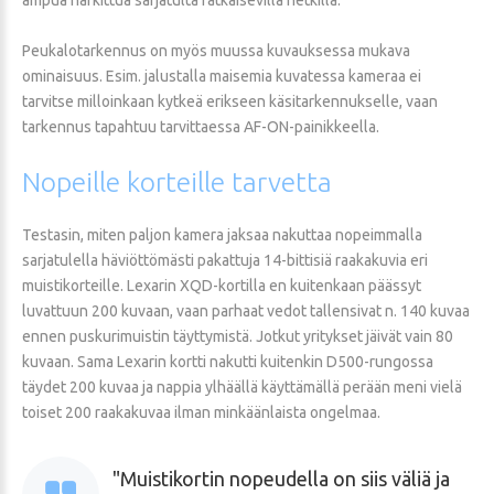
Peukalotarkennus on myös muussa kuvauksessa mukava
ominaisuus. Esim. jalustalla maisemia kuvatessa kameraa ei
tarvitse milloinkaan kytkeä erikseen käsitarkennukselle, vaan
tarkennus tapahtuu tarvittaessa AF-ON-painikkeella.
Nopeille
korteille
tarvetta
Testasin, miten paljon kamera jaksaa nakuttaa nopeimmalla
sarjatulella häviöttömästi pakattuja 14-bittisiä raakakuvia eri
muistikorteille. Lexarin XQD-kortilla en kuitenkaan päässyt
luvattuun 200 kuvaan, vaan parhaat vedot tallensivat n. 140 kuvaa
ennen puskurimuistin täyttymistä. Jotkut yritykset jäivät vain 80
kuvaan. Sama Lexarin kortti nakutti kuitenkin D500-rungossa
täydet 200 kuvaa ja nappia ylhäällä käyttämällä perään meni vielä
toiset 200 raakakuvaa ilman minkäänlaista ongelmaa.
Muistikortin nopeudella on siis väliä ja