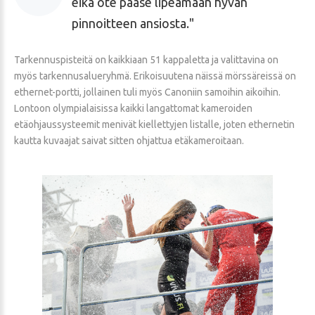
eikä ote pääse lipeämään hyvän
pinnoitteen ansiosta.
Tarkennuspisteitä on kaikkiaan 51 kappaletta ja valittavina on
myös tarkennusalueryhmä. Erikoisuutena näissä mörssäreissä on
ethernet-portti, jollainen tuli myös Canoniin samoihin aikoihin.
Lontoon olympialaisissa kaikki langattomat kameroiden
etäohjaussysteemit menivät kiellettyjen listalle, joten ethernetin
kautta kuvaajat saivat sitten ohjattua etäkameroitaan.