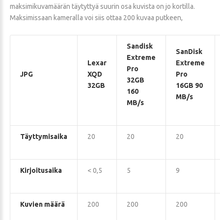
maksimikuvamäärän täytyttyä suurin osa kuvista on jo kortilla.
Maksimissaan kameralla voi siis ottaa 200 kuvaa putkeen,
Sandisk
SanDisk
Extreme
Lexar
Extreme
Pro
JPG
XQD
Pro
32GB
32GB
16GB 90
160
MB/s
MB/s
Täyttymisaika
20
20
20
Kirjoitusaika
< 0,5
5
9
Kuvien määrä
200
200
200