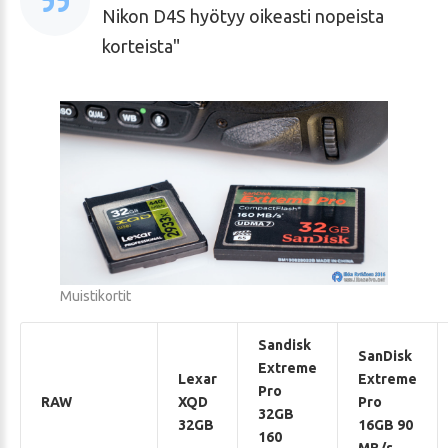
Nikon D4S hyötyy oikeasti nopeista
korteista
Muistikortit
Sandisk
SanDisk
Extreme
Lexar
Extreme
Pro
RAW
XQD
Pro
32GB
32GB
16GB 90
160