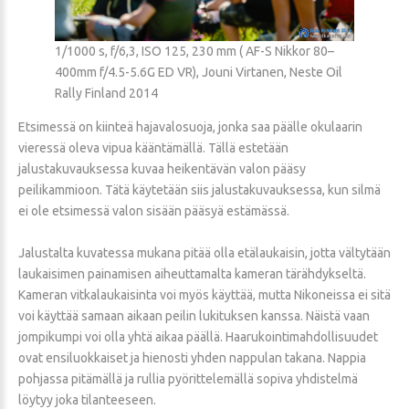
1/1000 s, f/6,3, ISO 125, 230 mm ( AF-S Nikkor 80–
400mm f/4.5-5.6G ED VR), Jouni Virtanen, Neste Oil
Rally Finland 2014
Etsimessä on kiinteä hajavalosuoja, jonka saa päälle okulaarin
vieressä oleva vipua kääntämällä. Tällä estetään
jalustakuvauksessa kuvaa heikentävän valon pääsy
peilikammioon. Tätä käytetään siis jalustakuvauksessa, kun silmä
ei ole etsimessä valon sisään pääsyä estämässä.
Jalustalta kuvatessa mukana pitää olla etälaukaisin, jotta vältytään
laukaisimen painamisen aiheuttamalta kameran tärähdykseltä.
Kameran vitkalaukaisinta voi myös käyttää, mutta Nikoneissa ei sitä
voi käyttää samaan aikaan peilin lukituksen kanssa. Näistä vaan
jompikumpi voi olla yhtä aikaa päällä. Haarukointimahdollisuudet
ovat ensiluokkaiset ja hienosti yhden nappulan takana. Nappia
pohjassa pitämällä ja rullia pyörittelemällä sopiva yhdistelmä
löytyy joka tilanteeseen.