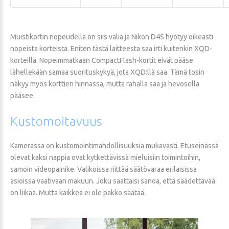
Muistikortin nopeudella on siis väliä ja Nikon D4S hyötyy oikeasti
nopeista korteista. Eniten tästä laitteesta saa irti kuitenkin XQD-
korteilla. Nopeimmatkaan CompactFlash-kortit eivät pääse
lähellekään samaa suorituskykyä, jota XQD:llä saa. Tämä tosin
näkyy myös korttien hinnassa, mutta rahalla saa ja hevosella
pääsee.
Kustomoitavuus
Kamerassa on kustomointimahdollisuuksia mukavasti. Etuseinässä
olevat kaksi nappia ovat kytkettävissä mieluisiin toimintoihin,
samoin videopainike. Valikoissa riittää säätövaraa erilaisissa
asioissa vaativaan makuun. Joku saattaisi sanoa, että säädettävää
on liikaa. Mutta kaikkea ei ole pakko säätää.