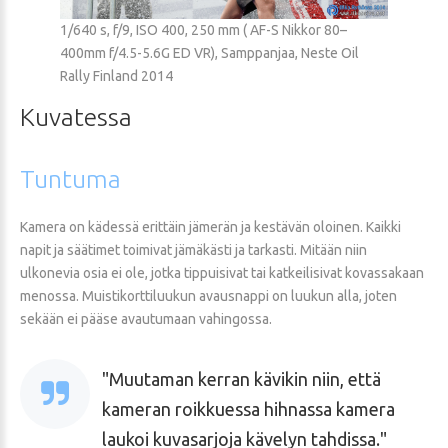
1/640 s, f/9, ISO 400, 250 mm ( AF-S Nikkor 80–
400mm f/4.5-5.6G ED VR), Samppanjaa, Neste Oil
Rally Finland 2014
Kuvatessa
Tuntuma
Kamera on kädessä erittäin jämerän ja kestävän oloinen. Kaikki
napit ja säätimet toimivat jämäkästi ja tarkasti. Mitään niin
ulkonevia osia ei ole, jotka tippuisivat tai katkeilisivat kovassakaan
menossa. Muistikorttiluukun avausnappi on luukun alla, joten
sekään ei pääse avautumaan vahingossa.
Muutaman kerran kävikin niin, että
kameran roikkuessa hihnassa kamera
laukoi kuvasarjoja kävelyn tahdissa.