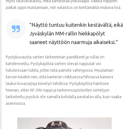
myös taustavalaistu, mikä ilahduttaa yökuvaajia. Vaikka nappien
paikat oppii muistamaan, niin valaistus on kieltämättä mukava lisä.
Näyttö tuntuu kuitenkin kestävältä, eikä
Jyväskylän MM-rallin hiekkapölyt
saaneet näyttöön naarmuja aikaiseksi.
Pystykuvausta varten tärkeimmän painikkeet ja rullat on
kahdennettu. Pystykäyttöä varten olevat nappulat voi
halutessaan lukita, jottei niitä painele vahingossa. Muutaman
kerran kävikin niin, että kameran roikkuessa hihnassa kamera
laukoi kuvasarjoja kävelyn tahdissa. Pystykäyttöä häiritsee
hieman, ettei AF-ON-nappi ja tarkennuspisteiden siirtelyyn
tarkoitettu joystick ole samalla kohdalla peukalon alla, kuin vaaka-
asennossa.