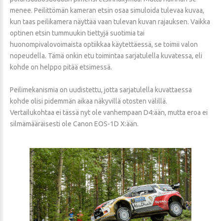
menee. Peilittömän kameran etsin osaa simuloida tulevaa kuvaa,
kun taas peilikamera näyttää vaan tulevan kuvan rajauksen. Vaikka
optinen etsin tummuukin tiettyjä suotimia tai
huonompivalovoimaista optiikkaa käytettäessä, se toimii valon
nopeudella. Tämä onkin etu toimintaa sarjatulella kuvatessa, eli
kohde on helppo pitää etsimessä.
Peilimekanismia on uudistettu, jotta sarjatulella kuvattaessa
kohde olisi pidemmän aikaa näkyvillä otosten välillä.
Vertailukohtaa ei tässä nyt ole vanhempaan D4:ään, mutta eroa ei
silmämääräisesti ole Canon EOS-1D X:ään.