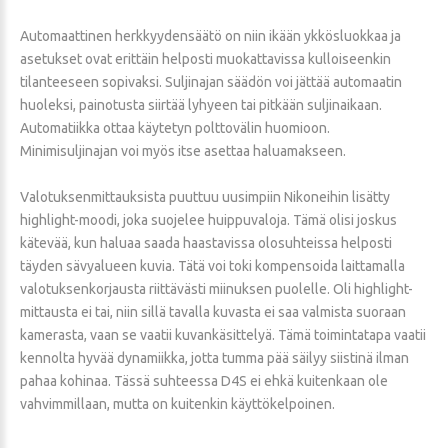
Automaattinen herkkyydensäätö on niin ikään ykkösluokkaa ja
asetukset ovat erittäin helposti muokattavissa kulloiseenkin
tilanteeseen sopivaksi. Suljinajan säädön voi jättää automaatin
huoleksi, painotusta siirtää lyhyeen tai pitkään suljinaikaan.
Automatiikka ottaa käytetyn polttovälin huomioon.
Minimisuljinajan voi myös itse asettaa haluamakseen.
Valotuksenmittauksista puuttuu uusimpiin Nikoneihin lisätty
highlight-moodi, joka suojelee huippuvaloja. Tämä olisi joskus
kätevää, kun haluaa saada haastavissa olosuhteissa helposti
täyden sävyalueen kuvia. Tätä voi toki kompensoida laittamalla
valotuksenkorjausta riittävästi miinuksen puolelle. Oli highlight-
mittausta ei tai, niin sillä tavalla kuvasta ei saa valmista suoraan
kamerasta, vaan se vaatii kuvankäsittelyä. Tämä toimintatapa vaatii
kennolta hyvää dynamiikka, jotta tumma pää säilyy siistinä ilman
pahaa kohinaa. Tässä suhteessa D4S ei ehkä kuitenkaan ole
vahvimmillaan, mutta on kuitenkin käyttökelpoinen.