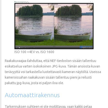
ISO 100 +4EV vs. ISO 1600
Raakakuvaajaa ilahduttaa, että NEF-tiedoston sisään tallentuu
esikatselua varten isokokoinen JPG-kuva. Tämän ansiosta kuvan
terävyyttä voi tarkastella luotettavasti kameran näytöltä. Useissa
kameroissahan raakakuvan sisään tallentuu pieni ja reilusti
pakattu jpg-kuva, josta ei paljon iloa ole.
Automaattirakennus
Tarkennuksen suhteen ei ole moitittavaa, vaan kaikki pelaa