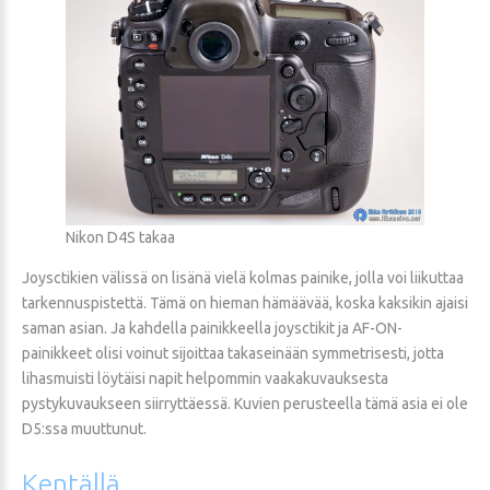
Nikon D4S takaa
Joysctikien välissä on lisänä vielä kolmas painike, jolla voi liikuttaa
tarkennuspistettä. Tämä on hieman hämäävää, koska kaksikin ajaisi
saman asian. Ja kahdella painikkeella joysctikit ja AF-ON-
painikkeet olisi voinut sijoittaa takaseinään symmetrisesti, jotta
lihasmuisti löytäisi napit helpommin vaakakuvauksesta
pystykuvaukseen siirryttäessä. Kuvien perusteella tämä asia ei ole
D5:ssa muuttunut.
Kentällä