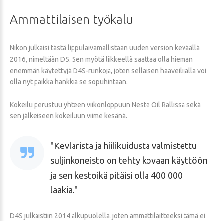
Ammattilaisen
työkalu
Nikon julkaisi tästä lippulaivamallistaan uuden version keväällä
2016, nimeltään D5. Sen myötä liikkeellä saattaa olla hieman
enemmän käytettyjä D4S-runkoja, joten sellaisen haaveilijalla voi
olla nyt paikka hankkia se sopuhintaan.
Kokeilu perustuu yhteen viikonloppuun Neste Oil Rallissa sekä
sen jälkeiseen kokeiluun viime kesänä.
Kevlarista ja hiilikuidusta valmistettu
suljinkoneisto on tehty kovaan käyttöön
ja sen kestoikä pitäisi olla 400 000
laakia.
D4S julkaistiin 2014 alkupuolella, joten ammattilaitteeksi tämä ei