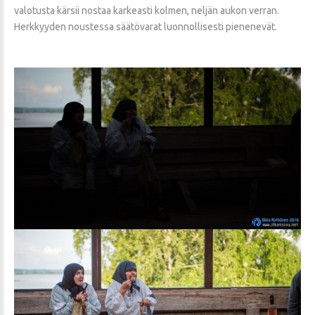
valotusta kärsii nostaa karkeasti kolmen, neljän aukon verran.
Herkkyyden noustessa säätövarat luonnollisesti pienenevät.