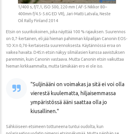
1/400 s, f/7,1, ISO 500, 220 mm ( AF-S Nikkor 80–
400mm f/4.5-5.6G ED VR), Jari-Matti Latvala, Neste
Oil Rally Finland 2014
Etsin on suurikokoinen, joka näyttää 100 % rajauksen. Suurennos
on 0,7-kertainen, eli jää hieman pahimman kilpailijan Canonin EOS-
1D X:n 0,76-kertaisesta suurennoksesta. Käytännössä eroa on
vaikea havaita. D4S:n etsin näkyy silmälasien kanssa aavistuksen
paremmin, kuin Canonin vastaava. Mutta Canonin etsin vaikuttaa
hieman kirkkaammalta, mutta tämäkään ero ei ole iso.
Suljinääni on voimakas ja sitä ei voi olla
vierestä kuulematta, hiljaisemmassa
ympäristössä ääni saattaa olla jo
kiusallinen.
Sähköiseen etsimeen tottuneena tuntui oudolta, kun
polarisaatiosuodatin pimensi etsinnäkymää. Mutta näinhän se