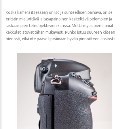
Koska kamera itsessään on iso ja suhteellisen painava, on se
erittäin miellyttävä ja tasapainoinen käsiteltävä pidempien ja
raskaampien teleobjektiivien kanssa. Mutta myös pienemmät
kakkulat istuvat tähän mukavasti. Runko istuu suureen käteen
hienosti, eikä ote pääse lipeämään hyvän pinnoitteen ansiosta.