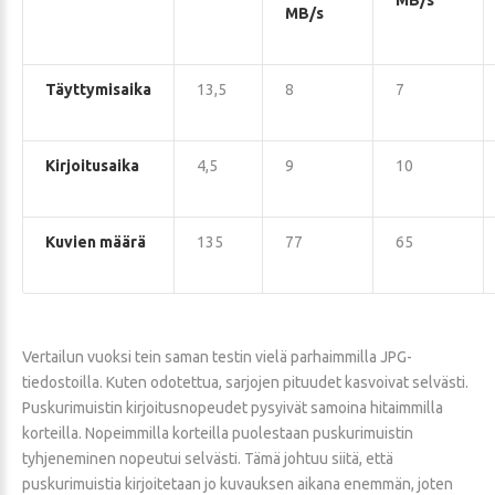
MB/s
MB/s
Täyttymisaika
13,5
8
7
Kirjoitusaika
4,5
9
10
Kuvien määrä
135
77
65
Vertailun vuoksi tein saman testin vielä parhaimmilla JPG-
tiedostoilla. Kuten odotettua, sarjojen pituudet kasvoivat selvästi.
Puskurimuistin kirjoitusnopeudet pysyivät samoina hitaimmilla
korteilla. Nopeimmilla korteilla puolestaan puskurimuistin
tyhjeneminen nopeutui selvästi. Tämä johtuu siitä, että
puskurimuistia kirjoitetaan jo kuvauksen aikana enemmän, joten