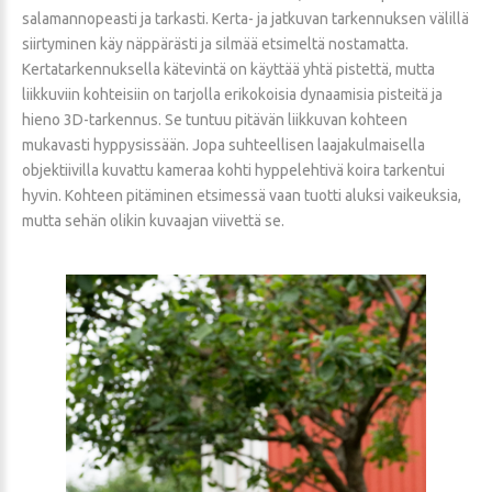
salamannopeasti ja tarkasti. Kerta- ja jatkuvan tarkennuksen välillä
siirtyminen käy näppärästi ja silmää etsimeltä nostamatta.
Kertatarkennuksella kätevintä on käyttää yhtä pistettä, mutta
liikkuviin kohteisiin on tarjolla erikokoisia dynaamisia pisteitä ja
hieno 3D-tarkennus. Se tuntuu pitävän liikkuvan kohteen
mukavasti hyppysissään. Jopa suhteellisen laajakulmaisella
objektiivilla kuvattu kameraa kohti hyppelehtivä koira tarkentui
hyvin. Kohteen pitäminen etsimessä vaan tuotti aluksi vaikeuksia,
mutta sehän olikin kuvaajan viivettä se.