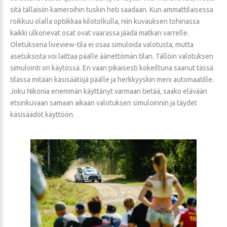
sitä tällaisiin kameroihin tuskin heti saadaan. Kun ammattilaisessa
roikkuu olalla optiikkaa kilotolkulla, niin kuvauksen tohinassa
kaikki ulkonevat osat ovat vaarassa jäädä matkan varrelle.
Oletuksena liveview-tila ei osaa simuloida valotusta, mutta
asetuksista voi laittaa päälle äänettömän tilan. Tällöin valotuksen
simulointi on käytössä. En vaan pikaisesti kokeiltuna saanut tässä
tilassa mitään käsisäätöjä päälle ja herkkyyskin meni automaatille.
Joku Nikonia enemmän käyttänyt varmaan tietää, saako elävään
etsinkuvaan samaan aikaan valotuksen simuloinnin ja täydet
käsisäädöt käyttöön.