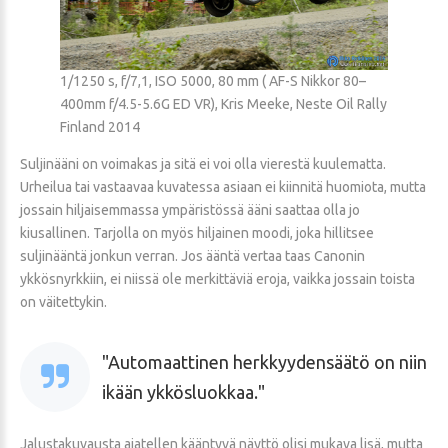
1/1250 s, f/7,1, ISO 5000, 80 mm ( AF-S Nikkor 80–
400mm f/4.5-5.6G ED VR), Kris Meeke, Neste Oil Rally
Finland 2014
Suljinääni on voimakas ja sitä ei voi olla vierestä kuulematta.
Urheilua tai vastaavaa kuvatessa asiaan ei kiinnitä huomiota, mutta
jossain hiljaisemmassa ympäristössä ääni saattaa olla jo
kiusallinen. Tarjolla on myös hiljainen moodi, joka hillitsee
suljinääntä jonkun verran. Jos ääntä vertaa taas Canonin
ykkösnyrkkiin, ei niissä ole merkittäviä eroja, vaikka jossain toista
on väitettykin.
Automaattinen herkkyydensäätö on niin
ikään ykkösluokkaa.
Jalustakuvausta ajatellen kääntyvä näyttö olisi mukava lisä, mutta