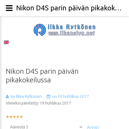
Nikon D4S parin päivän pikakokeilussa - Valokuvaaja Ilkka Rytkönen
Nikon
D4S
parin
päivän
pikakokeilussa
by Ilkka Rytkönen
on 19 huhtikuu 2017
Viimeksi päivitetty: 19 huhtikuu 2017
Käyttäjän
arvio:
Voit
5
/
5