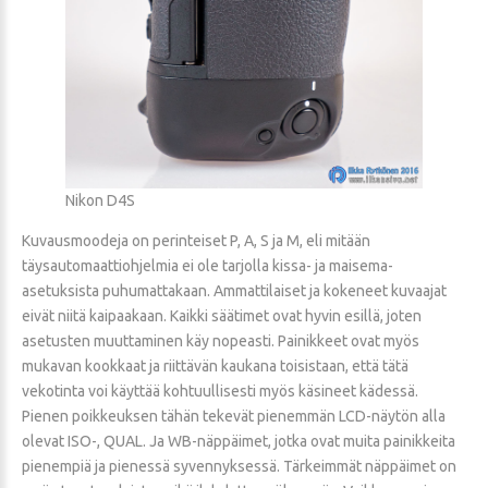
Nikon D4S
Kuvausmoodeja on perinteiset P, A, S ja M, eli mitään
täysautomaattiohjelmia ei ole tarjolla kissa- ja maisema-
asetuksista puhumattakaan. Ammattilaiset ja kokeneet kuvaajat
eivät niitä kaipaakaan. Kaikki säätimet ovat hyvin esillä, joten
asetusten muuttaminen käy nopeasti. Painikkeet ovat myös
mukavan kookkaat ja riittävän kaukana toisistaan, että tätä
vekotinta voi käyttää kohtuullisesti myös käsineet kädessä.
Pienen poikkeuksen tähän tekevät pienemmän LCD-näytön alla
olevat ISO-, QUAL. Ja WB-näppäimet, jotka ovat muita painikkeita
pienempiä ja pienessä syvennyksessä. Tärkeimmät näppäimet on