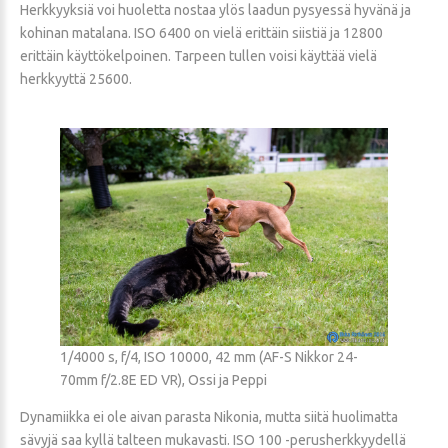
Herkkyyksiä voi huoletta nostaa ylös laadun pysyessä hyvänä ja
kohinan matalana. ISO 6400 on vielä erittäin siistiä ja 12800
erittäin käyttökelpoinen. Tarpeen tullen voisi käyttää vielä
herkkyyttä 25600.
1/4000 s, f/4, ISO 10000, 42 mm (AF-S Nikkor 24-
70mm f/2.8E ED VR), Ossi ja Peppi
Dynamiikka ei ole aivan parasta Nikonia, mutta siitä huolimatta
sävyjä saa kyllä talteen mukavasti. ISO 100 -perusherkkyydellä