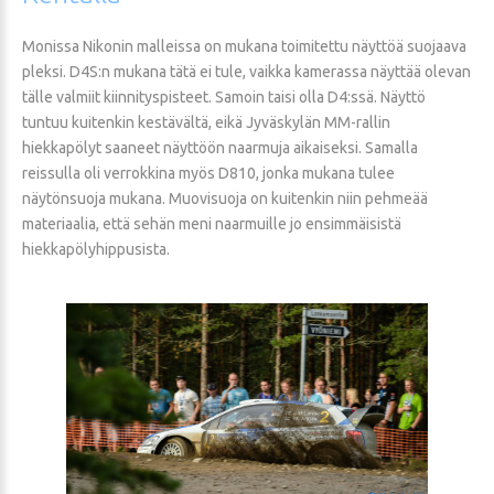
Monissa Nikonin malleissa on mukana toimitettu näyttöä suojaava
pleksi. D4S:n mukana tätä ei tule, vaikka kamerassa näyttää olevan
tälle valmiit kiinnityspisteet. Samoin taisi olla D4:ssä. Näyttö
tuntuu kuitenkin kestävältä, eikä Jyväskylän MM-rallin
hiekkapölyt saaneet näyttöön naarmuja aikaiseksi. Samalla
reissulla oli verrokkina myös D810, jonka mukana tulee
näytönsuoja mukana. Muovisuoja on kuitenkin niin pehmeää
materiaalia, että sehän meni naarmuille jo ensimmäisistä
hiekkapölyhippusista.