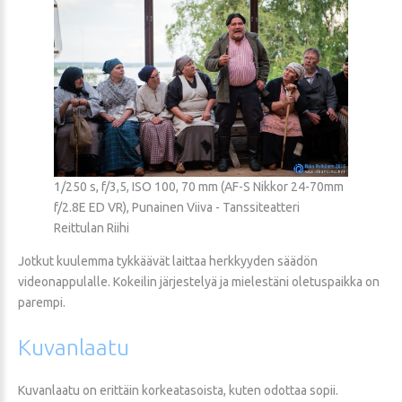
1/250 s, f/3,5, ISO 100, 70 mm (AF-S Nikkor 24-70mm
f/2.8E ED VR), Punainen Viiva - Tanssiteatteri
Reittulan Riihi
Jotkut kuulemma tykkäävät laittaa herkkyyden säädön
videonappulalle. Kokeilin järjestelyä ja mielestäni oletuspaikka on
parempi.
Kuvanlaatu
Kuvanlaatu on erittäin korkeatasoista, kuten odottaa sopii.