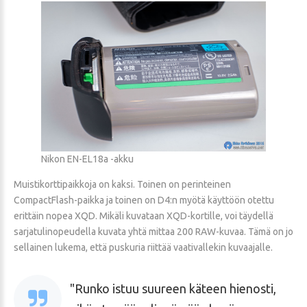
Nikon EN-EL18a -akku
Muistikorttipaikkoja on kaksi. Toinen on perinteinen
CompactFlash-paikka ja toinen on D4:n myötä käyttöön otettu
erittäin nopea XQD. Mikäli kuvataan XQD-kortille, voi täydellä
sarjatulinopeudella kuvata yhtä mittaa 200 RAW-kuvaa. Tämä on jo
sellainen lukema, että puskuria riittää vaativallekin kuvaajalle.
Runko istuu suureen käteen hienosti,