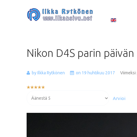
Nikon
D4S
parin
päivän
by Ilkka Rytkönen
on 19 huhtikuu 2017
Viimeksi
Käyttäjän
arvio:
Voit
5
/
5
arvioida