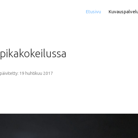
Etusivu
Kuvauspalvel
Asuntokuvaus
Aam
pikakokeilussa
Perhe- Ja Lapsikuvaus
Kok
Valmistujaiskuvaus
Puo
 päivitetty: 19 huhtikuu 2017
Juhla- Ja Tapahtumakuva
Mi
Hautajaiskuvaus
Vih
Yrityskuvaus
Vih