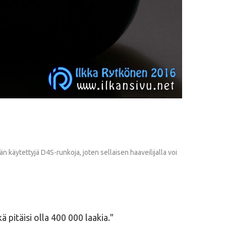
 käytettyjä D4S-runkoja, joten sellaisen haaveilijalla voi
 pitäisi olla 400 000 laakia.