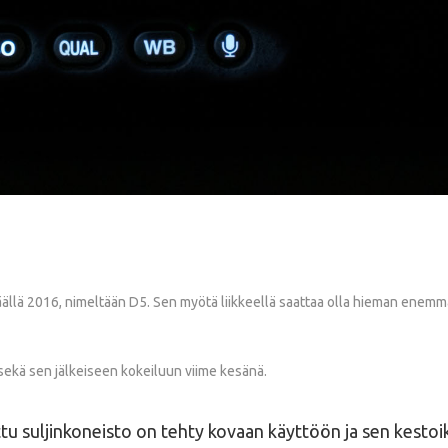
äällä 2016, nimeltään D5. Sen myötä liikkeellä saattaa olla hieman enemmän
sekä sen jälkeiseen kokeiluun viime kesänä.
ettu suljinkoneisto on tehty kovaan käyttöön ja sen kestoikä