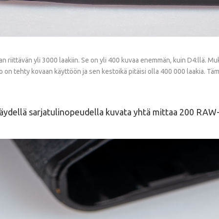
riittävän yli 3000 laakiin. Se on yli 400 kuvaa enemmän, kuin D4:llä. Mukan
sto on tehty kovaan käyttöön ja sen kestoikä pitäisi olla 400 000 laakia. T
 täydellä sarjatulinopeudella kuvata yhtä mittaa 200 RAW