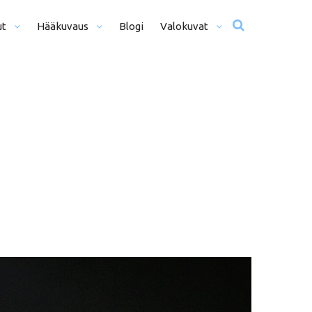
ut
Hääkuvaus
Blogi
Valokuvat
usta Iltaan (12+ H)
Hääkuvat
o Päivä (8h)
Moottoriurheilu
li Päivää (5h)
Matkailu
us
ljöömuotokuvaus
Sekalaiset
kiseremonia
kiminen + Miljöömuotokuvaus