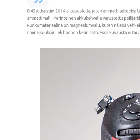
D4S julkaistiin 2014 alkupuolella, joten ammattilaitteeksi
ammattimalli. Perinteinen akkukahvalla varustettu peilijär
Runkomateriaalina on magnesiumvalu, kuten näissä vehkei
ominaisuuksiin, eli huonon kelin sattuessa kuvausta ei ta