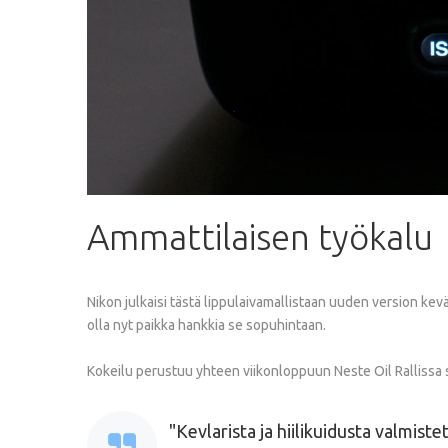
Ammattilaisen
työkalu
Nikon julkaisi tästä lippulaivamallistaan uuden version kev
olla nyt paikka hankkia se sopuhintaan.
Kokeilu perustuu yhteen viikonloppuun Neste Oil Rallissa 
Kevlarista ja hiilikuidusta valmist