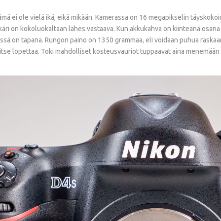
 tämä ei ole vielä ikä, eikä mikään. Kamerassa on 16 megapikselin täysko
kkäri on kokoluokaltaan lähes vastaava. Kun akkukahva on kiinteänä osana 
ssä on tapana. Rungon paino on 1350 grammaa, eli voidaan puhua raskaan
rvitse lopettaa. Toki mahdolliset kosteusvauriot tuppaavat aina menemään