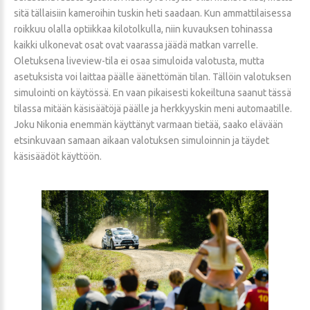
sitä tällaisiin kameroihin tuskin heti saadaan. Kun ammattilaisessa
roikkuu olalla optiikkaa kilotolkulla, niin kuvauksen tohinassa
kaikki ulkonevat osat ovat vaarassa jäädä matkan varrelle.
Oletuksena liveview-tila ei osaa simuloida valotusta, mutta
asetuksista voi laittaa päälle äänettömän tilan. Tällöin valotuksen
simulointi on käytössä. En vaan pikaisesti kokeiltuna saanut tässä
tilassa mitään käsisäätöjä päälle ja herkkyyskin meni automaatille.
Joku Nikonia enemmän käyttänyt varmaan tietää, saako elävään
etsinkuvaan samaan aikaan valotuksen simuloinnin ja täydet
käsisäädöt käyttöön.