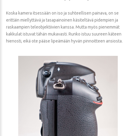
Koska kamera itsessään on iso ja suhteellisen painava, on se
erittäin miellyttävä ja tasapainoinen käsiteltävä pidempien ja
raskaampien teleobjektiivien kanssa. Mutta myös pienemmät
kakkulat istuvat tähän mukavasti. Runko istuu suureen käteen
hienosti, eikä ote pääse lipeämään hyvän pinnoitteen ansiosta.