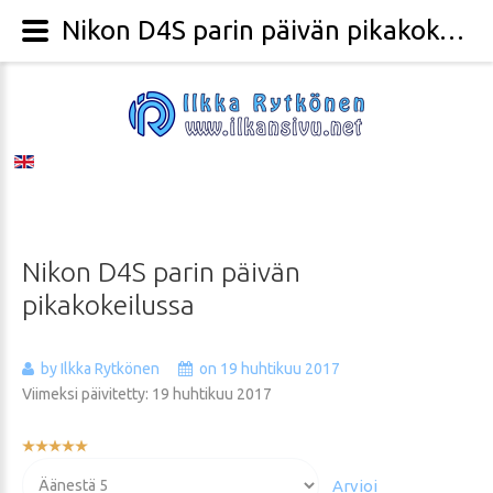
Nikon D4S parin päivän pikakokeilussa - Valokuvaaja Ilkka Rytkönen
Nikon
D4S
parin
päivän
pikakokeilussa
by Ilkka Rytkönen
on 19 huhtikuu 2017
Viimeksi päivitetty: 19 huhtikuu 2017
Käyttäjän
arvio:
Voit
5
/
5