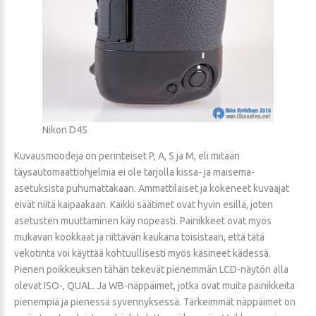
Nikon D4S
Kuvausmoodeja on perinteiset P, A, S ja M, eli mitään
täysautomaattiohjelmia ei ole tarjolla kissa- ja maisema-
asetuksista puhumattakaan. Ammattilaiset ja kokeneet kuvaajat
eivät niitä kaipaakaan. Kaikki säätimet ovat hyvin esillä, joten
asetusten muuttaminen käy nopeasti. Painikkeet ovat myös
mukavan kookkaat ja riittävän kaukana toisistaan, että tätä
vekotinta voi käyttää kohtuullisesti myös käsineet kädessä.
Pienen poikkeuksen tähän tekevät pienemmän LCD-näytön alla
olevat ISO-, QUAL. Ja WB-näppäimet, jotka ovat muita painikkeita
pienempiä ja pienessä syvennyksessä. Tärkeimmät näppäimet on