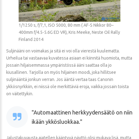
1/1250 s, f/7,1, ISO 5000, 80 mm ( AF-S Nikkor 80–
400mm f/4.5-5.6G ED VR), Kris Meeke, Neste Oil Rally
Finland 2014
Suljinääni on voimakas ja sitä ei voi olla vierestä kuulematta.
Urheilua tai vastaavaa kuvatessa asiaan ei kiinnitä huomiota, mutta
jossain hiljaisemmassa ympäristössä ääni saattaa olla jo
kiusallinen. Tarjolla on myös hiljainen moodi, joka hillitsee
suljinääntä jonkun verran. Jos ääntä vertaa taas Canonin
ykkösnyrkkiin, ei niissä ole merkittäviä eroja, vaikka jossain toista
on väitettykin.
Automaattinen herkkyydensäätö on niin
ikään ykkösluokkaa.
Jalustakuvausta ajatellen kääntyvä näyttö olisi mukava lisä, mutta