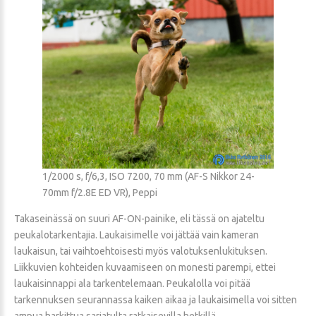
1/2000 s, f/6,3, ISO 7200, 70 mm (AF-S Nikkor 24-
70mm f/2.8E ED VR), Peppi
Takaseinässä on suuri AF-ON-painike, eli tässä on ajateltu
peukalotarkentajia. Laukaisimelle voi jättää vain kameran
laukaisun, tai vaihtoehtoisesti myös valotuksenlukituksen.
Liikkuvien kohteiden kuvaamiseen on monesti parempi, ettei
laukaisinnappi ala tarkentelemaan. Peukalolla voi pitää
tarkennuksen seurannassa kaiken aikaa ja laukaisimella voi sitten
ampua harkittua sarjatulta ratkaisevilla hetkillä.