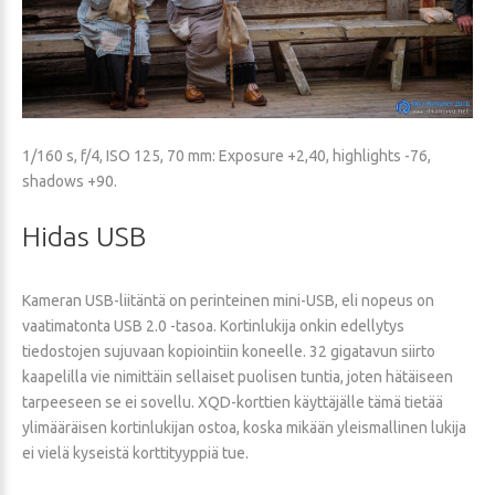
1/160 s, f/4, ISO 125, 70 mm: Exposure +2,40, highlights -76,
shadows +90.
Hidas
USB
Kameran USB-liitäntä on perinteinen mini-USB, eli nopeus on
vaatimatonta USB 2.0 -tasoa. Kortinlukija onkin edellytys
tiedostojen sujuvaan kopiointiin koneelle. 32 gigatavun siirto
kaapelilla vie nimittäin sellaiset puolisen tuntia, joten hätäiseen
tarpeeseen se ei sovellu. XQD-korttien käyttäjälle tämä tietää
ylimääräisen kortinlukijan ostoa, koska mikään yleismallinen lukija
ei vielä kyseistä korttityyppiä tue.