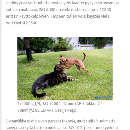
Herkkyyksiä voi huoletta nostaa ylös laadun pysyessä hyvänä ja
kohinan matalana. ISO 6400 on vielä erittäin siistiä ja 12800
erittäin käyttökelpoinen. Tarpeen tullen voisi käyttää vielä
herkkyyttä 25600.
1/4000 s, f/4, ISO 10000, 42 mm (AF-S Nikkor 24-
70mm f/2.8E ED VR), Ossi ja Peppi
Dynamiikka ei ole aivan parasta Nikonia, mutta siitä huolimatta
sävyjä saa kyllä talteen mukavasti. ISO 100 -perusherkkyydellä