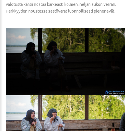
valotusta kärsii nostaa karkeasti kolmen, neljän aukon verran.
Herkkyyden noustessa säätövarat luonnollisesti pienenevät.