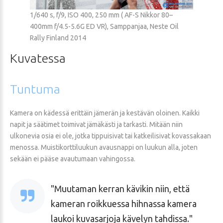
1/640 s, f/9, ISO 400, 250 mm ( AF-S Nikkor 80–
400mm f/4.5-5.6G ED VR), Samppanjaa, Neste Oil
Rally Finland 2014
Kuvatessa
Tuntuma
Kamera on kädessä erittäin jämerän ja kestävän oloinen. Kaikki
napit ja säätimet toimivat jämäkästi ja tarkasti. Mitään niin
ulkonevia osia ei ole, jotka tippuisivat tai katkeilisivat kovassakaan
menossa. Muistikorttiluukun avausnappi on luukun alla, joten
sekään ei pääse avautumaan vahingossa.
Muutaman kerran kävikin niin, että
kameran roikkuessa hihnassa kamera
laukoi kuvasarjoja kävelyn tahdissa.