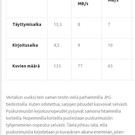
MB/s
MB/s
Täyttymisaika
13,5
8
7
Kirjoitusaika
4,5
9
10
Kuvien määrä
135
77
65
Vertailun vuoksi tein saman testin vielä parhaimmilla JPG-
tiedostoilla. Kuten odotettua, sarjojen pituudet kasvoivat selvästi.
Puskurimuistin kirjoitusnopeudet pysyivät samoina hitaimmilla
korteilla. Nopeimmilla korteilla puolestaan puskurimuistin
tyhjeneminen nopeutui selvästi. Tämä johtuu siitä, että
puskurimuistia kirjoitetaan jo kuvauksen aikana enemmän, joten