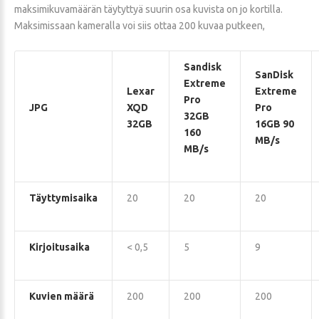
maksimikuvamäärän täytyttyä suurin osa kuvista on jo kortilla.
Maksimissaan kameralla voi siis ottaa 200 kuvaa putkeen,
Sandisk
SanDisk
Extreme
Lexar
Extreme
Pro
JPG
XQD
Pro
32GB
32GB
16GB 90
160
MB/s
MB/s
Täyttymisaika
20
20
20
Kirjoitusaika
< 0,5
5
9
Kuvien määrä
200
200
200