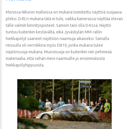
Monissa Nikonin malleissa on mukana toimitettu näyttöä suojaava
pleksi. D4S:n mukana tätä ei tule, vaikka kamerassa näyttää olevan
tälle valmiit kiinnityspisteet. Samoin taisi olla D4:ssä. Näyttö
tuntuu kuitenkin kestävältä, eikä Jyväskylän MM-rallin
hiekkapölyt saaneet näyttöön naarmuja aikaiseksi. Samalla
reissulla oli verrokkina myös D810, jonka mukana tulee
näytönsuoja mukana. Muovisuoja on kuitenkin niin pehmeää
materiaalia, että sehän meni naarmuille jo ensimmäisistä
hiekkapölyhippusista.