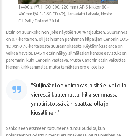
1/400 s, f/7,1, ISO 500, 220 mm ( AF-S Nikkor 80–
400mm f/4.5-5.6G ED VR), Jari-Matti Latvala, Neste
Oil Rally Finland 2014
Etsin on suurikokoinen, joka näyttää 100 % rajauksen. Suurennos
on 0,7-kertainen, eli jää hieman pahimman kilpailijan Canonin EOS-
1D X:n 0,76-kertaisesta suurennoksesta. Käytännössä eroa on
vaikea havaita. D4S:n etsin näkyy silmälasien kanssa aavistuksen
paremmin, kuin Canonin vastaava. Mutta Canonin etsin vaikuttaa
hieman kirkkaammalta, mutta tämäkään ero ei ole iso.
Suljinääni on voimakas ja sitä ei voi olla
vierestä kuulematta, hiljaisemmassa
ympäristössä ääni saattaa olla jo
kiusallinen.
Sähköiseen etsimeen tottuneena tuntui oudolta, kun
polarisaatiosuodatin pimensi etsinnäkymää. Mutta näinhän se