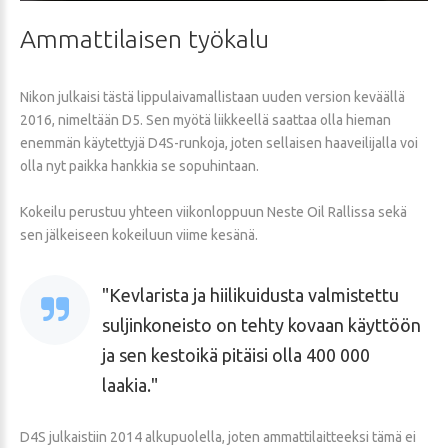
Ammattilaisen
työkalu
Nikon julkaisi tästä lippulaivamallistaan uuden version keväällä
2016, nimeltään D5. Sen myötä liikkeellä saattaa olla hieman
enemmän käytettyjä D4S-runkoja, joten sellaisen haaveilijalla voi
olla nyt paikka hankkia se sopuhintaan.
Kokeilu perustuu yhteen viikonloppuun Neste Oil Rallissa sekä
sen jälkeiseen kokeiluun viime kesänä.
Kevlarista ja hiilikuidusta valmistettu
suljinkoneisto on tehty kovaan käyttöön
ja sen kestoikä pitäisi olla 400 000
laakia.
D4S julkaistiin 2014 alkupuolella, joten ammattilaitteeksi tämä ei