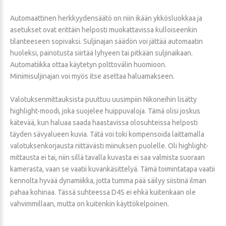
Automaattinen herkkyydensäätö on niin ikään ykkösluokkaa ja
asetukset ovat erittäin helposti muokattavissa kulloiseenkin
tilanteeseen sopivaksi. Suljinajan säädön voi jättää automaatin
huoleksi, painotusta siirtää lyhyeen tai pitkään suljinaikaan.
Automatiikka ottaa käytetyn polttovälin huomioon.
Minimisuljinajan voi myös itse asettaa haluamakseen.
Valotuksenmittauksista puuttuu uusimpiin Nikoneihin lisätty
highlight-moodi, joka suojelee huippuvaloja. Tämä olisi joskus
kätevää, kun haluaa saada haastavissa olosuhteissa helposti
täyden sävyalueen kuvia. Tätä voi toki kompensoida laittamalla
valotuksenkorjausta riittävästi miinuksen puolelle. Oli highlight-
mittausta ei tai, niin sillä tavalla kuvasta ei saa valmista suoraan
kamerasta, vaan se vaatii kuvankäsittelyä. Tämä toimintatapa vaatii
kennolta hyvää dynamiikka, jotta tumma pää säilyy siistinä ilman
pahaa kohinaa. Tässä suhteessa D4S ei ehkä kuitenkaan ole
vahvimmillaan, mutta on kuitenkin käyttökelpoinen.