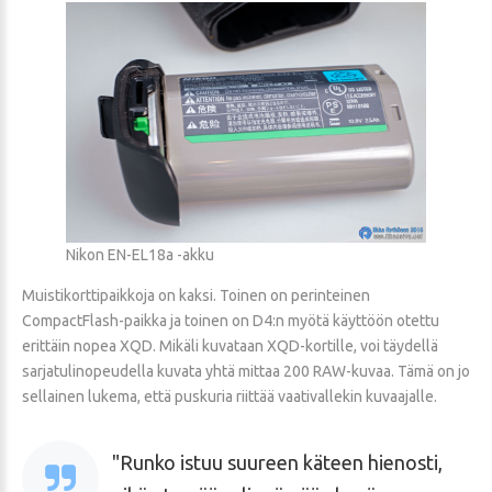
Nikon EN-EL18a -akku
Muistikorttipaikkoja on kaksi. Toinen on perinteinen
CompactFlash-paikka ja toinen on D4:n myötä käyttöön otettu
erittäin nopea XQD. Mikäli kuvataan XQD-kortille, voi täydellä
sarjatulinopeudella kuvata yhtä mittaa 200 RAW-kuvaa. Tämä on jo
sellainen lukema, että puskuria riittää vaativallekin kuvaajalle.
Runko istuu suureen käteen hienosti,