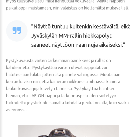
myös taustavalaistu, mikä ilahduttaa yökuvaajia. Vaikka nappien
paikat oppii muistamaan, niin valaistus on kieltämättä mukava lisä.
Näyttö tuntuu kuitenkin kestävältä, eikä
Jyväskylän MM-rallin hiekkapölyt
saaneet näyttöön naarmuja aikaiseksi.
Pystykuvausta varten tärkeimmän painikkeet ja rullat on
kahdennettu. Pystykäyttöä varten olevat nappulat voi
halutessaan lukita, jottei niitä painele vahingossa. Muutaman
kerran kävikin niin, että kameran roikkuessa hihnassa kamera
laukoi kuvasarjoja kävelyn tahdissa. Pystykäyttöä häiritsee
hieman, ettei AF-ON-nappi ja tarkennuspisteiden siirtelyyn
tarkoitettu joystick ole samalla kohdalla peukalon alla, kuin vaaka-
asennossa.