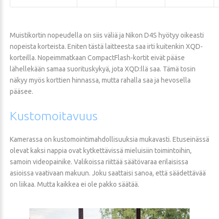
Muistikortin nopeudella on siis väliä ja Nikon D4S hyötyy oikeasti
nopeista korteista. Eniten tästä laitteesta saa irti kuitenkin XQD-
korteilla. Nopeimmatkaan CompactFlash-kortit eivät pääse
lähellekään samaa suorituskykyä, jota XQD:llä saa. Tämä tosin
näkyy myös korttien hinnassa, mutta rahalla saa ja hevosella
pääsee.
Kustomoitavuus
Kamerassa on kustomointimahdollisuuksia mukavasti. Etuseinässä
olevat kaksi nappia ovat kytkettävissä mieluisiin toimintoihin,
samoin videopainike. Valikoissa riittää säätövaraa erilaisissa
asioissa vaativaan makuun. Joku saattaisi sanoa, että säädettävää
on liikaa. Mutta kaikkea ei ole pakko säätää.