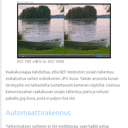
ISO 100 +4EV vs. ISO 1600
Raakakuvaajaa ilahduttaa, että NEF-tiedoston sisään tallentuu
esikatselua varten isokokoinen JPG-kuva. Tämän ansiosta kuvan
terävyyttä voi tarkastella luotettavasti kameran näytöltä. Useissa
kameroissahan raakakuvan sisään tallentuu pieni ja reilusti
pakattu jpg-kuva, josta ei paljon iloa ole.
Automaattirakennus
Tarkennuksen suhteen ei ole moitittavaa, vaan kaikki pelaa