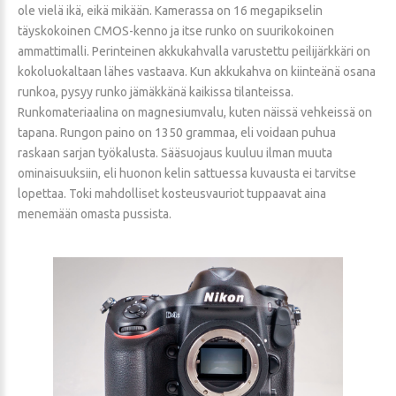
ole vielä ikä, eikä mikään. Kamerassa on 16 megapikselin
täyskokoinen CMOS-kenno ja itse runko on suurikokoinen
ammattimalli. Perinteinen akkukahvalla varustettu peilijärkkäri on
kokoluokaltaan lähes vastaava. Kun akkukahva on kiinteänä osana
runkoa, pysyy runko jämäkkänä kaikissa tilanteissa.
Runkomateriaalina on magnesiumvalu, kuten näissä vehkeissä on
tapana. Rungon paino on 1350 grammaa, eli voidaan puhua
raskaan sarjan työkalusta. Sääsuojaus kuuluu ilman muuta
ominaisuuksiin, eli huonon kelin sattuessa kuvausta ei tarvitse
lopettaa. Toki mahdolliset kosteusvauriot tuppaavat aina
menemään omasta pussista.