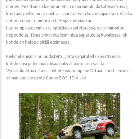
menee. Peilittömän kameran etsin osaa simuloida tulevaa kuvaa,
kun taas peilikamera näyttää vaan tulevan kuvan rajauksen. Vaikka
optinen etsin tummuukin tiettyjä suotimia tai
huonompivalovoimaista optiikkaa käytettäessä, se toimii valon
nopeudella. Tämä onkin etu toimintaa sarjatulella kuvatessa, eli
kohde on helppo pitää etsimessä.
Peilimekanismia on uudistettu, jotta sarjatulella kuvattaessa
kohde olisi pidemmän aikaa näkyvillä otosten välillä.
Vertailukohtaa ei tässä nyt ole vanhempaan D4:ään, mutta eroa ei
silmämääräisesti ole Canon EOS-1D X:ään.