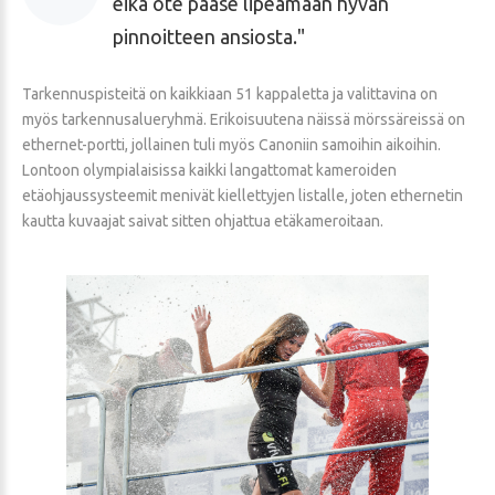
eikä ote pääse lipeämään hyvän
pinnoitteen ansiosta.
Tarkennuspisteitä on kaikkiaan 51 kappaletta ja valittavina on
myös tarkennusalueryhmä. Erikoisuutena näissä mörssäreissä on
ethernet-portti, jollainen tuli myös Canoniin samoihin aikoihin.
Lontoon olympialaisissa kaikki langattomat kameroiden
etäohjaussysteemit menivät kiellettyjen listalle, joten ethernetin
kautta kuvaajat saivat sitten ohjattua etäkameroitaan.