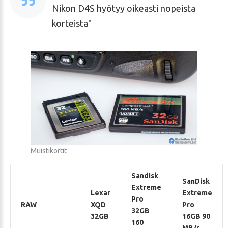
Nikon D4S hyötyy oikeasti nopeista
korteista
Muistikortit
Sandisk
SanDisk
Extreme
Lexar
Extreme
Pro
RAW
XQD
Pro
32GB
32GB
16GB 90
160