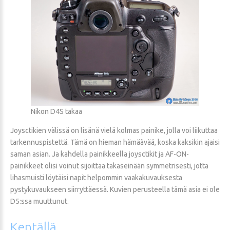
Nikon D4S takaa
Joysctikien välissä on lisänä vielä kolmas painike, jolla voi liikuttaa
tarkennuspistettä. Tämä on hieman hämäävää, koska kaksikin ajaisi
saman asian. Ja kahdella painikkeella joysctikit ja AF-ON-
painikkeet olisi voinut sijoittaa takaseinään symmetrisesti, jotta
lihasmuisti löytäisi napit helpommin vaakakuvauksesta
pystykuvaukseen siirryttäessä. Kuvien perusteella tämä asia ei ole
D5:ssa muuttunut.
Kentällä