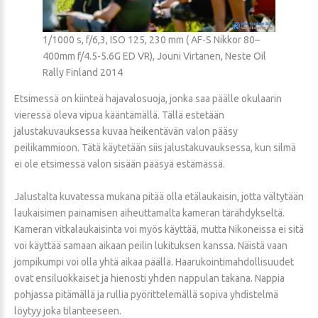
1/1000 s, f/6,3, ISO 125, 230 mm ( AF-S Nikkor 80–
400mm f/4.5-5.6G ED VR), Jouni Virtanen, Neste Oil
Rally Finland 2014
Etsimessä on kiinteä hajavalosuoja, jonka saa päälle okulaarin
vieressä oleva vipua kääntämällä. Tällä estetään
jalustakuvauksessa kuvaa heikentävän valon pääsy
peilikammioon. Tätä käytetään siis jalustakuvauksessa, kun silmä
ei ole etsimessä valon sisään pääsyä estämässä.
Jalustalta kuvatessa mukana pitää olla etälaukaisin, jotta vältytään
laukaisimen painamisen aiheuttamalta kameran tärähdykseltä.
Kameran vitkalaukaisinta voi myös käyttää, mutta Nikoneissa ei sitä
voi käyttää samaan aikaan peilin lukituksen kanssa. Näistä vaan
jompikumpi voi olla yhtä aikaa päällä. Haarukointimahdollisuudet
ovat ensiluokkaiset ja hienosti yhden nappulan takana. Nappia
pohjassa pitämällä ja rullia pyörittelemällä sopiva yhdistelmä
löytyy joka tilanteeseen.