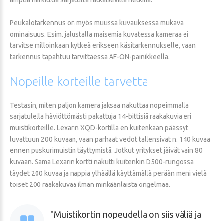
Peukalotarkennus on myös muussa kuvauksessa mukava
ominaisuus. Esim. jalustalla maisemia kuvatessa kameraa ei
tarvitse milloinkaan kytkeä erikseen käsitarkennukselle, vaan
tarkennus tapahtuu tarvittaessa AF-ON-painikkeella.
Nopeille
korteille
tarvetta
Testasin, miten paljon kamera jaksaa nakuttaa nopeimmalla
sarjatulella häviöttömästi pakattuja 14-bittisiä raakakuvia eri
muistikorteille. Lexarin XQD-kortilla en kuitenkaan päässyt
luvattuun 200 kuvaan, vaan parhaat vedot tallensivat n. 140 kuvaa
ennen puskurimuistin täyttymistä. Jotkut yritykset jäivät vain 80
kuvaan. Sama Lexarin kortti nakutti kuitenkin D500-rungossa
täydet 200 kuvaa ja nappia ylhäällä käyttämällä perään meni vielä
toiset 200 raakakuvaa ilman minkäänlaista ongelmaa.
Muistikortin nopeudella on siis väliä ja