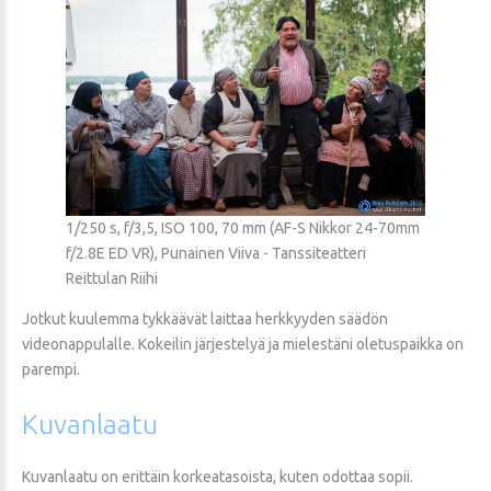
1/250 s, f/3,5, ISO 100, 70 mm (AF-S Nikkor 24-70mm
f/2.8E ED VR), Punainen Viiva - Tanssiteatteri
Reittulan Riihi
Jotkut kuulemma tykkäävät laittaa herkkyyden säädön
videonappulalle. Kokeilin järjestelyä ja mielestäni oletuspaikka on
parempi.
Kuvanlaatu
Kuvanlaatu on erittäin korkeatasoista, kuten odottaa sopii.