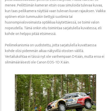
menee. Peilittömän kameran etsin osaa simuloida tulevaa kuvaa,
kun taas peilikamera näyttää vaan tulevan kuvan rajauksen. Vaikka
optinen etsin tummuukin tiettyjä suotimia tai
huonompivalovoimaista optiikkaa käytettäessä, se toimii valon
nopeudella. Tämä onkin etu toimintaa sarjatulella kuvatessa, eli
kohde on helppo pitää etsimessä.
Peilimekanismia on uudistettu, jotta sarjatulella kuvattaessa
kohde olisi pidemmän aikaa näkyvillä otosten välillä.
Vertailukohtaa ei tässä nyt ole vanhempaan D4:ään, mutta eroa ei
silmämääräisesti ole Canon EOS-1D X:ään.