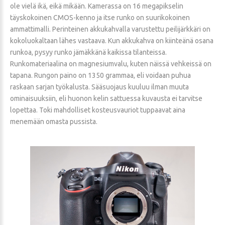
ole vielä ikä, eikä mikään. Kamerassa on 16 megapikselin
täyskokoinen CMOS-kenno ja itse runko on suurikokoinen
ammattimalli. Perinteinen akkukahvalla varustettu peilijärkkäri on
kokoluokaltaan lähes vastaava. Kun akkukahva on kiinteänä osana
runkoa, pysyy runko jämäkkänä kaikissa tilanteissa.
Runkomateriaalina on magnesiumvalu, kuten näissä vehkeissä on
tapana. Rungon paino on 1350 grammaa, eli voidaan puhua
raskaan sarjan työkalusta. Sääsuojaus kuuluu ilman muuta
ominaisuuksiin, eli huonon kelin sattuessa kuvausta ei tarvitse
lopettaa. Toki mahdolliset kosteusvauriot tuppaavat aina
menemään omasta pussista.