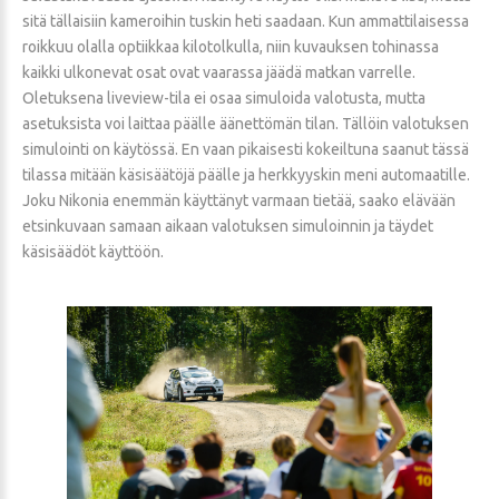
sitä tällaisiin kameroihin tuskin heti saadaan. Kun ammattilaisessa
roikkuu olalla optiikkaa kilotolkulla, niin kuvauksen tohinassa
kaikki ulkonevat osat ovat vaarassa jäädä matkan varrelle.
Oletuksena liveview-tila ei osaa simuloida valotusta, mutta
asetuksista voi laittaa päälle äänettömän tilan. Tällöin valotuksen
simulointi on käytössä. En vaan pikaisesti kokeiltuna saanut tässä
tilassa mitään käsisäätöjä päälle ja herkkyyskin meni automaatille.
Joku Nikonia enemmän käyttänyt varmaan tietää, saako elävään
etsinkuvaan samaan aikaan valotuksen simuloinnin ja täydet
käsisäädöt käyttöön.