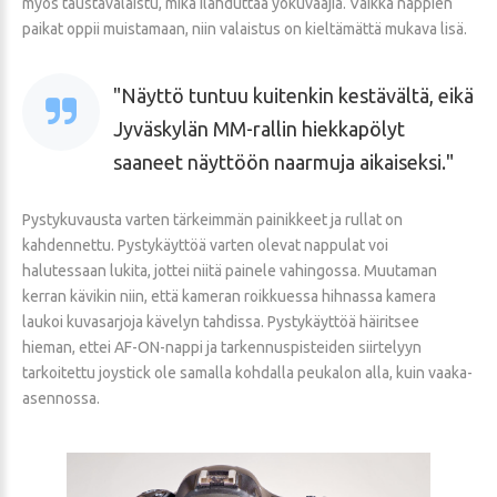
myös taustavalaistu, mikä ilahduttaa yökuvaajia. Vaikka nappien
paikat oppii muistamaan, niin valaistus on kieltämättä mukava lisä.
Näyttö tuntuu kuitenkin kestävältä, eikä
Jyväskylän MM-rallin hiekkapölyt
saaneet näyttöön naarmuja aikaiseksi.
Pystykuvausta varten tärkeimmän painikkeet ja rullat on
kahdennettu. Pystykäyttöä varten olevat nappulat voi
halutessaan lukita, jottei niitä painele vahingossa. Muutaman
kerran kävikin niin, että kameran roikkuessa hihnassa kamera
laukoi kuvasarjoja kävelyn tahdissa. Pystykäyttöä häiritsee
hieman, ettei AF-ON-nappi ja tarkennuspisteiden siirtelyyn
tarkoitettu joystick ole samalla kohdalla peukalon alla, kuin vaaka-
asennossa.