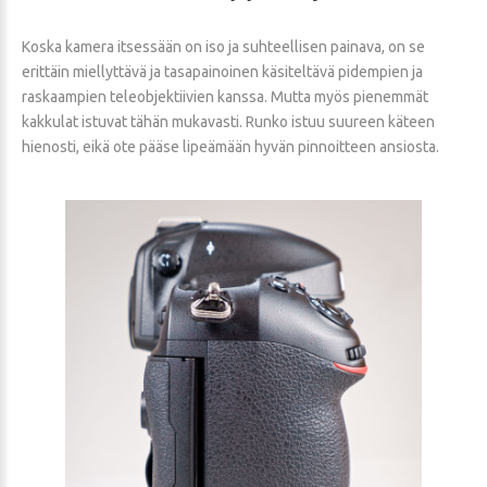
Koska kamera itsessään on iso ja suhteellisen painava, on se
erittäin miellyttävä ja tasapainoinen käsiteltävä pidempien ja
raskaampien teleobjektiivien kanssa. Mutta myös pienemmät
kakkulat istuvat tähän mukavasti. Runko istuu suureen käteen
hienosti, eikä ote pääse lipeämään hyvän pinnoitteen ansiosta.