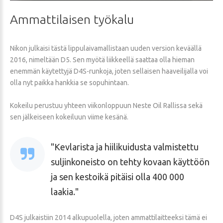
Ammattilaisen
työkalu
Nikon julkaisi tästä lippulaivamallistaan uuden version keväällä
2016, nimeltään D5. Sen myötä liikkeellä saattaa olla hieman
enemmän käytettyjä D4S-runkoja, joten sellaisen haaveilijalla voi
olla nyt paikka hankkia se sopuhintaan.
Kokeilu perustuu yhteen viikonloppuun Neste Oil Rallissa sekä
sen jälkeiseen kokeiluun viime kesänä.
Kevlarista ja hiilikuidusta valmistettu
suljinkoneisto on tehty kovaan käyttöön
ja sen kestoikä pitäisi olla 400 000
laakia.
D4S julkaistiin 2014 alkupuolella, joten ammattilaitteeksi tämä ei