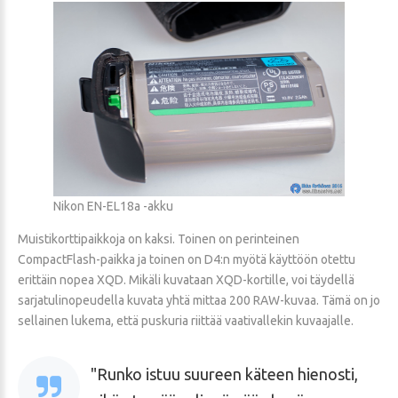
Nikon EN-EL18a -akku
Muistikorttipaikkoja on kaksi. Toinen on perinteinen
CompactFlash-paikka ja toinen on D4:n myötä käyttöön otettu
erittäin nopea XQD. Mikäli kuvataan XQD-kortille, voi täydellä
sarjatulinopeudella kuvata yhtä mittaa 200 RAW-kuvaa. Tämä on jo
sellainen lukema, että puskuria riittää vaativallekin kuvaajalle.
Runko istuu suureen käteen hienosti,