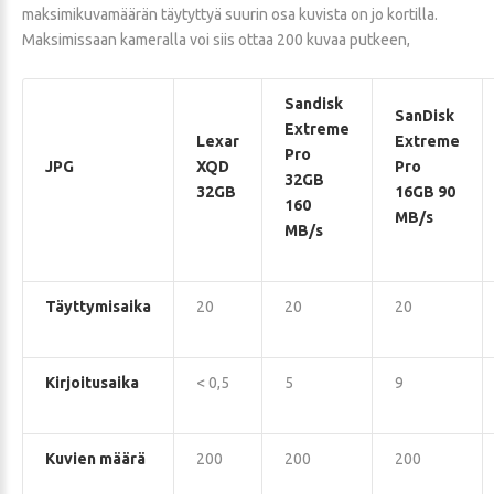
maksimikuvamäärän täytyttyä suurin osa kuvista on jo kortilla.
Maksimissaan kameralla voi siis ottaa 200 kuvaa putkeen,
Sandisk
SanDisk
Extreme
Lexar
Extreme
Pro
JPG
XQD
Pro
32GB
32GB
16GB 90
160
MB/s
MB/s
Täyttymisaika
20
20
20
Kirjoitusaika
< 0,5
5
9
Kuvien määrä
200
200
200