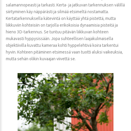
salamannopeasti ja tarkasti. Kerta- ja jatkuvan tarkennuksen välillä
siirtyminen käy näppärästi ja silmää etsimeltä nostamatta.
Kertatarkennuksella kätevintä on käyttää yhtä pistettä, mutta
liikkuviin kohteisiin on tarjolla erikokoisia dynaamisia pisteitä ja
hieno 3D-tarkennus. Se tuntuu pitävän liikkuvan kohteen
mukavasti hyppysissään. Jopa suhteellisen laajakulmaisella
objektiivilla kuvattu kameraa kohti hyppelehtivä koira tarkentui
hyvin. Kohteen pitäminen etsimessä vaan tuotti aluksi vaikeuksia,
mutta sehän olikin kuvaajan viivettä se.