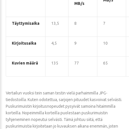
MB/s
MB/s
Täyttymisaika
13,5
8
7
Kirjoitusaika
4,5
9
10
Kuvien määrä
135
77
65
Vertailun vuoksi tein saman testin vielä parhaimmilla JPG-
tiedostoilla. Kuten odotettua, sarjojen pituudet kasvoivat selvästi.
Puskurimuistin kirjoitusnopeudet pysyivät samoina hitaimmilla
korteilla. Nopeimmilla korteilla puolestaan puskurimuistin
tyhjeneminen nopeutui selvästi. Tämä johtuu siitä, että
puskurimuistia kirjoitetaan jo kuvauksen aikana enemmän, joten