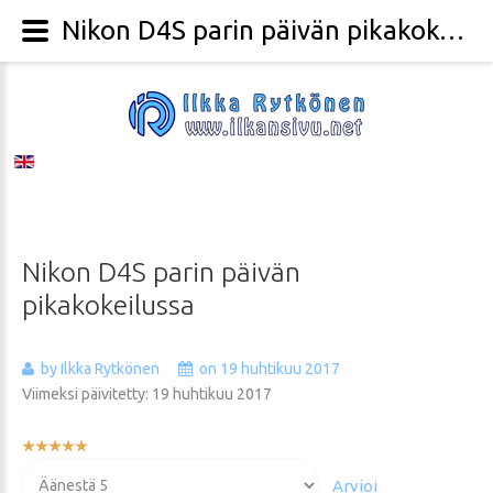
Nikon D4S parin päivän pikakokeilussa - Valokuvaaja Ilkka Rytkönen
Nikon
D4S
parin
päivän
pikakokeilussa
by Ilkka Rytkönen
on 19 huhtikuu 2017
Viimeksi päivitetty: 19 huhtikuu 2017
Käyttäjän
arvio:
Voit
5
/
5