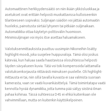
Automaattinen herkkyydensäätö on niin ikään ykkösluokkaa ja
asetukset ovat erittäin helposti muokattavissa kulloiseenkin
tilanteeseen sopivaksi. Suljinajan säädön voi jättää automaatin
huoleksi, painotusta siirtää lyhyeen tai pitkään suljinaikaan.
Automatiikka ottaa käytetyn polttovälin huomioon.
Minimisuljinajan voi myös itse asettaa haluamakseen.
Valotuksenmittauksista puuttuu uusimpiin Nikoneihin lisätty
highlight-moodi, joka suojelee huippuvaloja. Tämä olisi joskus
kätevää, kun haluaa saada haastavissa olosuhteissa helposti
täyden sävyalueen kuvia. Tätä voi toki kompensoida laittamalla
valotuksenkorjausta riittävästi miinuksen puolelle. Oli highlight-
mittausta ei tai, niin sillä tavalla kuvasta ei saa valmista suoraan
kamerasta, vaan se vaatii kuvankäsittelyä. Tämä toimintatapa vaatii
kennolta hyvää dynamiikka, jotta tumma pää säilyy siistinä ilman
pahaa kohinaa. Tässä suhteessa D4S ei ehkä kuitenkaan ole
vahvimmillaan, mutta on kuitenkin käyttökelpoinen.