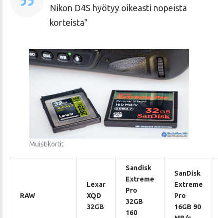
Nikon D4S hyötyy oikeasti nopeista
korteista
Muistikortit
Sandisk
SanDisk
Extreme
Lexar
Extreme
Pro
RAW
XQD
Pro
32GB
32GB
16GB 90
160