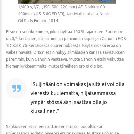
1/400 s, f/7,1, ISO 500, 220 mm ( AF-S Nikkor 80–
400mm f/4.5-5.6G ED VR), Jari-Matti Latvala, Neste
Oil Rally Finland 2014
Etsin on suurikokoinen, joka näyttää 100 % rajauksen. Suurennos
on 0,7-kertainen, eli jää hieman pahimman kilpailijan Canonin EOS-
1D X:n 0,76-kertaisesta suurennoksesta. Käytännössä eroa on
vaikea havaita. D4S:n etsin näkyy silmälasien kanssa aavistuksen
paremmin, kuin Canonin vastaava. Mutta Canonin etsin vaikuttaa
hieman kirkkaammalta, mutta tämäkään ero ei ole iso.
Suljinääni on voimakas ja sitä ei voi olla
vierestä kuulematta, hiljaisemmassa
ympäristössä ääni saattaa olla jo
kiusallinen.
Sähköiseen etsimeen tottuneena tuntui oudolta, kun
polarisaatiosuodatin pimensi etsinnäkymää. Mutta näinhän se