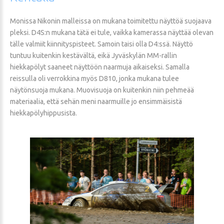
Monissa Nikonin malleissa on mukana toimitettu näyttöä suojaava
pleksi. D4S:n mukana tätä ei tule, vaikka kamerassa näyttää olevan
tälle valmiit kiinnityspisteet. Samoin taisi olla D4:ssä. Näyttö
tuntuu kuitenkin kestävältä, eikä Jyväskylän MM-rallin
hiekkapölyt saaneet näyttöön naarmuja aikaiseksi. Samalla
reissulla oli verrokkina myös D810, jonka mukana tulee
näytönsuoja mukana. Muovisuoja on kuitenkin niin pehmeää
materiaalia, että sehän meni naarmuille jo ensimmäisistä
hiekkapölyhippusista.