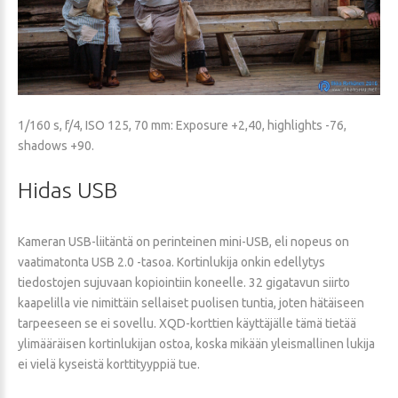
1/160 s, f/4, ISO 125, 70 mm: Exposure +2,40, highlights -76,
shadows +90.
Hidas
USB
Kameran USB-liitäntä on perinteinen mini-USB, eli nopeus on
vaatimatonta USB 2.0 -tasoa. Kortinlukija onkin edellytys
tiedostojen sujuvaan kopiointiin koneelle. 32 gigatavun siirto
kaapelilla vie nimittäin sellaiset puolisen tuntia, joten hätäiseen
tarpeeseen se ei sovellu. XQD-korttien käyttäjälle tämä tietää
ylimääräisen kortinlukijan ostoa, koska mikään yleismallinen lukija
ei vielä kyseistä korttityyppiä tue.