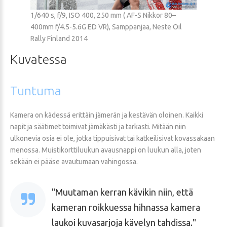
1/640 s, f/9, ISO 400, 250 mm ( AF-S Nikkor 80–
400mm f/4.5-5.6G ED VR), Samppanjaa, Neste Oil
Rally Finland 2014
Kuvatessa
Tuntuma
Kamera on kädessä erittäin jämerän ja kestävän oloinen. Kaikki
napit ja säätimet toimivat jämäkästi ja tarkasti. Mitään niin
ulkonevia osia ei ole, jotka tippuisivat tai katkeilisivat kovassakaan
menossa. Muistikorttiluukun avausnappi on luukun alla, joten
sekään ei pääse avautumaan vahingossa.
Muutaman kerran kävikin niin, että
kameran roikkuessa hihnassa kamera
laukoi kuvasarjoja kävelyn tahdissa.